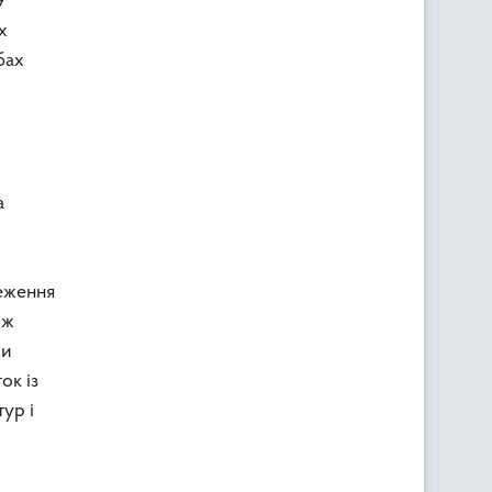
У
х
бах
а
еження
ож
ли
ок із
ур і