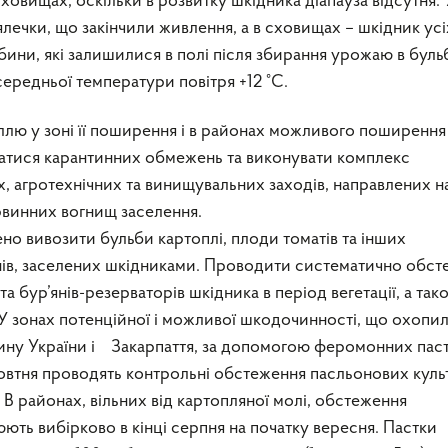
сховищах, оскільки в розвитку шкідника діапауза відсутня. 
ялечки, що закінчили живлення, а в сховищах – шкідник усі
бини, які залишилися в полі після збирання урожаю в буль
 середньої температури повітря +12 °C.
ллю у зоні її поширення і в районах можливого поширення
атися карантинних обмежень та виконувати комплекс
, агротехнічних та винищувальних заходів, направлених н
ервинних вогнищ заселення.
но вивозити бульби картоплі, плоди томатів та інших
нів, заселених шкідниками. Проводити систематично обст
та бур’янів-резерваторів шкідника в період вегетації, а так
 У зонах потенційної і можливої шкодочинності, що охопи
ину України і Закарпаття, за допомогою феромонних паст
овтня проводять контрольні обстеження пасльонових культ
 В районах, вільних від картопляної молі, обстеження
ють вибірково в кінці серпня на початку вересня. Пастки