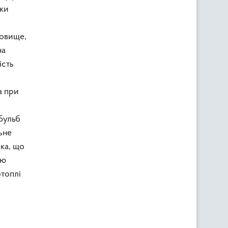
ьки
ховище,
на
ість
а при
бульб
ьне
ека, що
ою
ртоплі