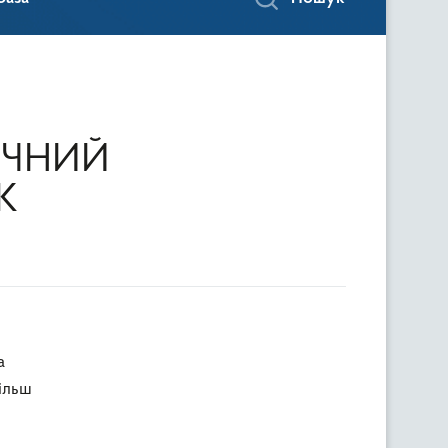
ЕЧНИЙ
К
а
більш