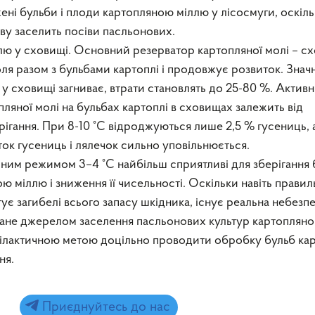
ні бульби і плоди картопляною міллю у лісосмуги, оскіл
ву заселить посіви пасльонових.
лю у сховищі. Основний резерватор картопляної молі – с
оля разом з бульбами картоплі і продовжує розвиток. Знач
 сховищі загниває, втрати становлять до 25-80 %. Активн
пляної молі на бульбах картоплі в сховищах залежить від
ігання. При 8-10 °C відроджуються лише 2,5 % гусениць, 
ок гусениць і лялечок сильно уповільнюється.
ним режимом 3–4 °C найбільш сприятливі для зберігання 
 міллю і зниження її чисельності. Оскільки навіть правил
тує загибелі всього запасу шкідника, існує реальна небезп
ане джерелом заселення пасльонових культур картоплян
офілактичною метою доцільно проводити обробку бульб ка
ня.
Приєднуйтесь до нас