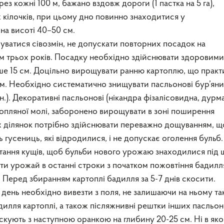
з кожні 100 м, бажано вздовж дороги (1 пастка на 5 га),
х кілочків, при цьому дно повинно знаходитися у
на висоті 40–50 см.
уватися сівозмін, не допускати повторних посадок на
м трьох років. Посадку необхідно здійснювати здоровими
ше 15 см. Доцільно вирощувати ранню картоплю, що практ
. Необхідно систематично знищувати пасльонові бур’яни
 ін.). Декоративні пасльонові (нікандра фізалісовидна, дурм
ртопляної молі, заборонено вирощувати в зоні поширення
 ділянок потрібно здійснювати переважно дощуванням, щ
 гусениць, які відродилися, і не допускає оголення бульб.
тання кущів, щоб бульби нового урожаю знаходилися під
ти урожай в останні строки з початком пожовтіння бадилля
Перед збиранням картоплі бадилля за 5-7 днів скосити.
день необхідно вивезти з поля, не залишаючи на ньому т
дилля картоплі, а також післяжнивні рештки інших пасльо
скують з наступною оранкою на глибину 20-25 см. Ні в яко