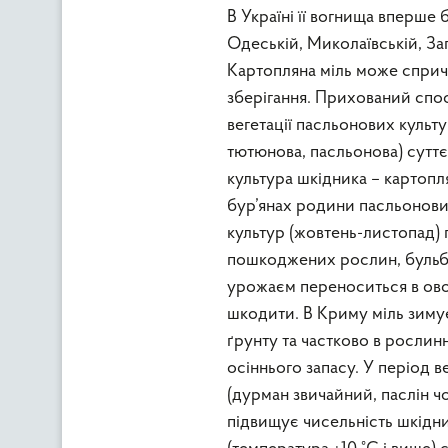
В Україні її вогнища вперше 
Одеській, Миколаївській, За
Картопляна міль може спричи
зберігання. Прихований спос
вегетації пасльонових культ
тютюнова, пасльонова) сутт
культура шкідника – картопля
бур’янах родини пасльонових 
культур (жовтень-листопад) 
пошкоджених рослин, бульби 
урожаєм переноситься в ово
шкодити. В Криму міль зимує
ґрунту та частково в рослин
осіннього запасу. У період 
(дурман звичайний, паслін чо
підвищує чисельність шкідни