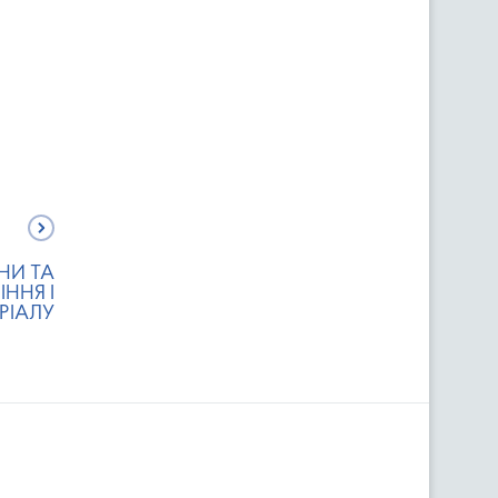
НИ ТА
ІННЯ І
РІАЛУ