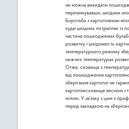
не можна викидати пошкодже
перезимувавши, шкідник зно
Боротьба з картопляною міл
куди шкідник потрапляє із п
частина пошкоджених бульб у
розвитку і шкідливість карто
температурного режиму збер
нижчих температурах розвит
Отже, сховища з температур
від пошкодження картопляною
зберігання картоплі не гаран
картоплесховище весною ст
міллю. У зв’язку з цим з пр
перед закладкою на зберіган