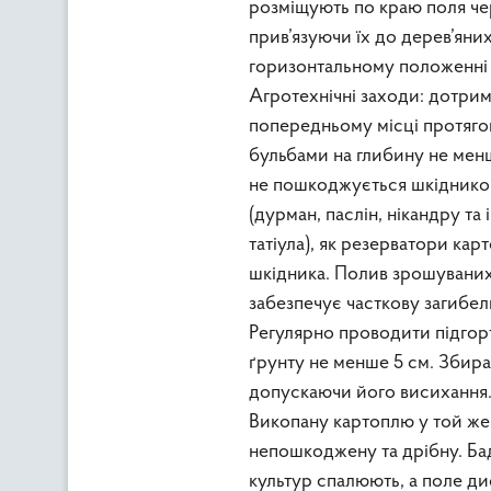
розміщують по краю поля чере
прив’язуючи їх до дерев’яни
горизонтальному положенні 
Агротехнічні заходи: дотрим
попередньому місці протяго
бульбами на глибину не мен
не пошкоджується шкідником
(дурман, паслін, нікандру та
татіула), як резерватори ка
шкідника. Полив зрошуваних
забезпечує часткову загибель
Регулярно проводити підгор
ґрунту не менше 5 см. Збира
допускаючи його висихання. 
Викопану картоплю у той же 
непошкоджену та дрібну. Ба
культур спалюють, а поле ди