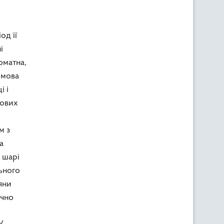
од її
і
оматна,
рмова
і і
нових
м з
а
 шарі
ьного
яни
ачно