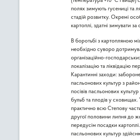
(температура +10 °C і вище) 
полях зимують гусениці та л
стадій розвитку. Окремі осо
картоплі, здатні зимувати за
В боротьбі з картопляною мі
необхідно суворо дотримув
організаційно-господарських
локалізацію та ліквідацію п
Карантинні заходи: забороне
пасльонових культур з райо
посівів пасльонових культур 
бульб та плодів у сховищах.
практично всю Степову част
другої половини липня до ж
передусім посадки картоплі.
пасльонових культур здійсню