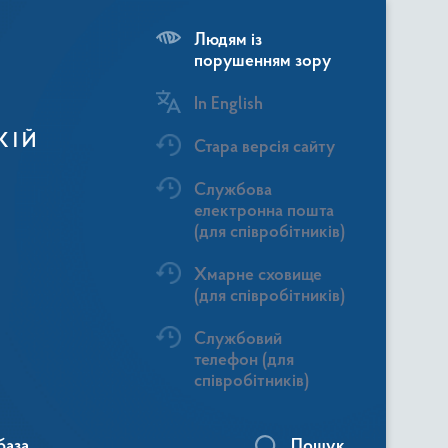
Людям із
порушенням зору
In English
КІЙ
Стара версія сайту
Службова
електронна пошта
(для співробітників)
Хмарне сховище
(для співробітників)
Службовий
телефон (для
співробітників)
база
Пошук