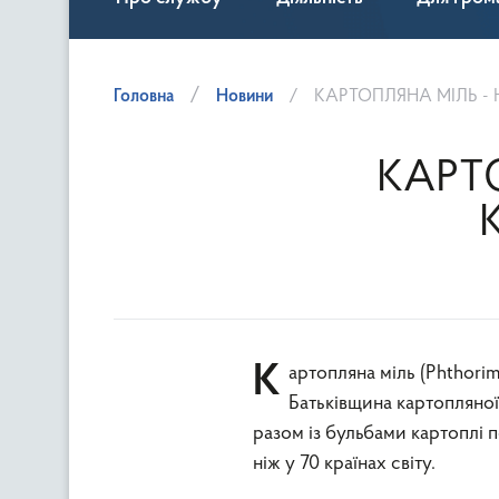
Головна
Новини
КАРТОПЛЯНА МІЛЬ -
КАРТ
Картопляна міль (Phthorimaea operculella Zell.) – небезпечний карантинний шкідник.
Батьківщина картопляної
разом із бульбами картоплі п
ніж у 70 країнах світу.