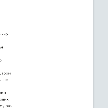
ично
ан
о
 шаром
, не
акож
нових
му разі