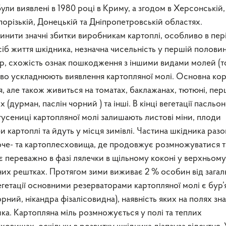
були виявлені в 1980 році в Криму, а згодом в Херсонській,
порізькій, Донецькій та Дніпропетровській областях.
нити значні збитки виробникам картоплі, особливо в пері
іб життя шкідника, незначна чисельність у першій половин
ур, схожість ознак пошкодження з іншими видами молей (т
єво ускладнюють виявлення картопляної молі. Основна ко
, але також живиться на томатах, баклажанах, тютюні, перц
(дурман, паслін чорний ) та інші. В кінці вегетації пасльо
гусениці картопляної молі залишають листові міни, плоди
картоплі та йдуть у місця зимівлі. Частина шкідника разо
че- та картоплесховища, де продовжує розмножуватися т
 переважно в фазі лялечки в щільному коконі у верхньому
них рештках. Протягом зими виживає 2 % особин від загал
вегетації основними резерваторами картопляної молі є бур’
рний, нікандра фізалісовидна), наявність яких на полях зн
ка. Картопляна міль розмножується у полі та теплих