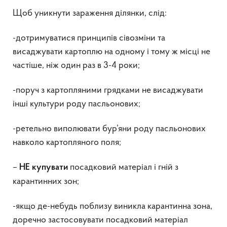
Щоб уникнути зараження ділянки, слід:
-дотримуватися принципів сівозміни та
висаджувати картоплю на одному і тому ж місці не
частіше, ніж один раз в 3-4 роки;
-поруч з картопляними грядками не висаджувати
інші культури роду пасльонових;
-ретельно виполювати бур’яни роду пасльонових
навколо картопляного поля;
–
посадковий матеріал і гній з
НЕ купувати
карантинних зон;
-якщо де-небудь поблизу виникла карантинна зона,
доречно застосовувати посадковий матеріал