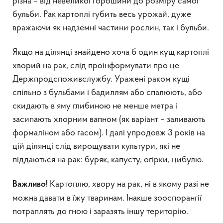
різна – від невеликої горошини до розміру самої
бульби. Рак картоплі губить весь урожай, дуже
вражаючи як надземні частини рослин, так і бульби.
Якщо на ділянці знайдено хоча б один кущ картоплі
хворий на рак, слід проінформувати про це
Держпродспоживслужбу. Уражені раком кущі
спільно з бульбами і бадиллям або спалюють, або
скидають в яму глибиною не менше метра і
засипають хлорним вапном (як варіант – заливають
формаліном або гасом). І далі упродовж 3 років на
цій ділянці слід вирощувати культури, які не
піддаються на рак: буряк, капусту, огірки, цибулю.
Картоплю, хвору на рак, ні в якому разі не
Важливо!
можна давати в їжу тваринам. Інакше зооспорангії
потраплять до гною і заразять іншу територію.