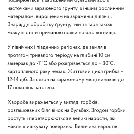
поширюється із зараженими бульбами або з
часточками зараженого ґрунту, з іншим рослинним
матеріалом, вирощеним на зараженій ділянці.
Знаряддя обробітку ґрунту, гній та тара також
можуть стати причиною появи нового вогнища.
У північних і південних регіонах, де земля в
протягом тривалого періоду на глибині 10 см
замерзає до -11°C або розігрівається до + 30°C,
картопляного раку немає. Життєвий цикл грибка –
12-14 діб. За сезон на зараженому місці виникає до
17 поколінь патогена.
Хвороба виражається у вигляді горбків,
розташованих біля вічок на бульбах. Згодом горбки
ростуть і перетворюються в великі нарости, які
мають шишкувату поверхню. Величина наростів