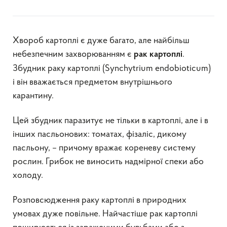
Хвороб картоплі є дуже багато, але найбільш
небезпечним захворюванням є
.
рак картоплі
Збудник раку картоплі (Synchytrium endobioticum)
і він вважається предметом внутрішнього
карантину.
Цей збудник паразитує не тільки в картоплі, але і в
інших пасльонових: томатах, фізаліс, дикому
пасльону, – причому вражає кореневу систему
рослин. Грибок не виносить надмірної спеки або
холоду.
Розповсюдження раку картоплі в природних
умовах дуже повільне. Найчастіше рак картоплі