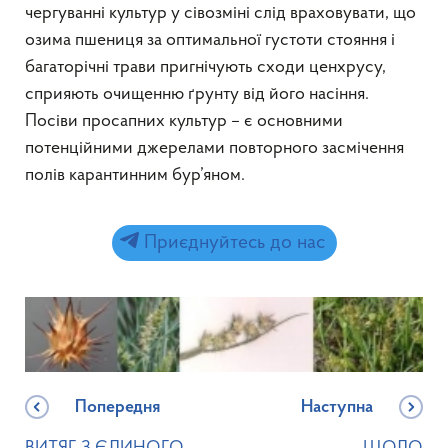
чергуванні культур у сівозміні слід враховувати, що
озима пшениця за оптимальної густоти стояння і
багаторічні трави пригнічують сходи ценхрусу,
сприяють очищенню ґрунту від його насіння.
Посіви просапних культур – є основними
потенційними джерелами повторного засмічення
полів карантинним бур’яном.
Приєднуйтесь до нас
Попередня
Наступна