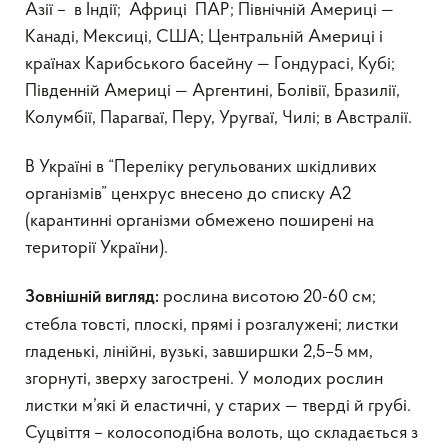
Азії – в Індії; Африці ПАР; Північній Америці —
Канаді, Мексиці, США; Центральній Америці і
країнах Карибського басейну — Гондурасі, Кубі;
Південній Америці — Аргентині, Болівії, Бразилії,
Колумбії, Парагваї, Перу, Уругваї, Чилі; в Австралії.
В Україні в “Переліку регульованих шкідливих
організмів” ценхрус внесено до списку А2
(карантинні організми обмежено поширені на
території України).
рослина висотою 20-60 см;
Зовнішній вигляд:
стебла товсті, плоскі, прямі і розгалужені; листки
гладенькі, лінійні, вузькі, завширшки 2,5–5 мм,
згорнуті, зверху загострені. У молодих рослин
листки м’які й еластичні, у старих — тверді й грубі.
Суцвіття – колосоподібна волоть, що складається з