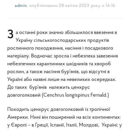
admin
, опубліковано
28 квітня 2023 року о 16:16
За останні роки значно збільшилося ввезення в
Україну сільськогосподарських продуктів
рослинного походження, насіння і посадкового
матеріалу. Водночас зросла і небезпека завезення
небезпечних карантинних шкідників та хвороб
рослин, а також насіння бур’янів, що відсутні в
Україні або наявні лише на невеликих осередках.
До таких бур’янів належить ценхрус
довгоголковий (Cenchrus longispinus Fernald.)
Походить ценхрус довгоголковий із тропічної
Америки. Нині він поширений на всіх континентах:
у Європі – в Греції, Іспанії, Італії, Молдові, Україні; у