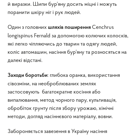
й виразки. Шипи бур’яну досить міцні і можуть
поранити шкіру ніг і рук людей.
Один з головних
Cеnchrus
шляхів поширення
longispinus Fernald за допомогою колючих колосків,
які легко чіпляючись до тварин та одягу людей,
коліс автомашин, насіння бур’яну та розносяться на
далекі відстані.
: глибока оранка, використання
Заходи боротьби
сівозміни, на необроблюваних землях
застосовують багатократне косіння або
випалювання, метод чорного пару, культивація,
обробіток грунту після збору урожаю, хімічні
методи, догляд насіннєвого матеріалу, вовни.
Забороняється завезення в Україну насіння