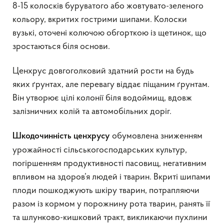
8-15 колосків буруватого або жовтувато-зеленого
кольору, вкритих гострими шипами. Колоски
вузькі, оточені колючою обгорткою із щетинок, що
зростаються біля основи.
Ценхрус довгоголковий здатний рости на будь
яких ґрунтах, але перевагу віддає піщаним ґрунтам.
Він утворює цілі колонії біля водоймищ, вдовж
залізничних колій та автомобільних доріг.
обумовлена зниженням
Шкодочинність ценхрусу
урожайності сільськогосподарських культур,
погіршенням продуктивності пасовищ, негативним
впливом на здоров’я людей і тварин. Вкриті шипами
плоди пошкоджують шкіру тварин, потрапляючи
разом із кормом у порожнину рота тварин, ранять її
та шлунково-кишковий тракт, викликаючи пухлини