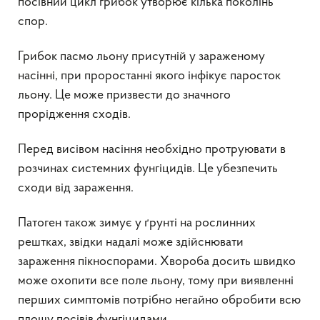
посівний цикл грибок утворює кілька поколінь
спор.
Грибок пасмо льону присутній у зараженому
насінні, при проростанні якого інфікує паросток
льону. Це може призвести до значного
прорідження сходів.
Перед висівом насіння необхідно протруювати в
розчинах системних фунгіцидів. Це убезпечить
сходи від зараження.
Патоген також зимує у ґрунті на рослинних
рештках, звідки надалі може здійснювати
зараження пікноспорами. Хвороба досить швидко
може охопити все поле льону, тому при виявленні
перших симптомів потрібно негайно обробити всю
площу посівів фунгіцидами.