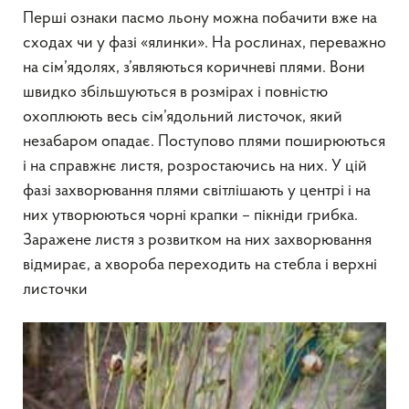
Перші ознаки пасмо льону можна побачити вже на
сходах чи у фазі «ялинки». На рослинах, переважно
на сім’ядолях, з’являються коричневі плями. Вони
швидко збільшуються в розмірах і повністю
охоплюють весь сім’ядольний листочок, який
незабаром опадає. Поступово плями поширюються
і на справжнє листя, розростаючись на них. У цій
фазі захворювання плями світлішають у центрі і на
них утворюються чорні крапки – пікніди грибка.
Заражене листя з розвитком на них захворювання
відмирає, а хвороба переходить на стебла і верхні
листочки