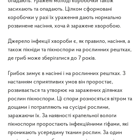
опадають. Уражені молоді коробочки також
засихають та опадають. Цілком сформовані
коробочки у разі їх ураження дають нормально
розвинене насіння, хоча й заражене хворобою.
Джерело інфекції хвороби є, як правило, насіння, а
також пікніди та пікноспори на рослинних рештках,
де гриб може зберігатися до 7 років.
Грибок зимує в насінні і на рослинних рештках. З
настанням сприятливих умов він проростає,
розвивається та утворює на заражених ділянках
рослин пікноспори. Ці спори розносяться вітром та
дощами і потрапляють на сусідні рослини,
заражаючи їх. За наявності крапельної вологи
пікноспори проростають інфекційними гіфами, які
проникають усередину тканин рослин. За один