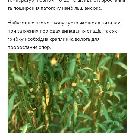
температурі повітря +18-23 °С швидкість зростання
та поширення патогену найбільш висока.
Найчастіше пасмо льону зустрічається в низинах і
при затяжних періодах випадання опадів, так як
грибку необхідна краплинна волога для
проростання спор.