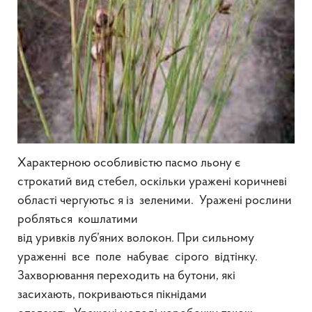
Характерною особливістю пасмо льону є
строкатий вид стебел, оскільки уражені коричневі
області чергуютьс я із зеленими. Уражені рослини
робляться кошлатими
від уривків луб’яних волокон. При сильному
ураженні все поле набуває сірого відтінку.
Захворювання переходить на бутони, які
засихають, покриваються пікнідами