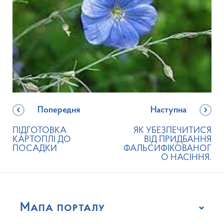
Попередня
Наступна
ПІДГОТОВКА
ЯК УБЕЗПЕЧИТИСЯ
КАРТОПЛІ ДО
ВІД ПРИДБАННЯ
ПОСАДКИ
ФАЛЬСИФІКОВАНОГ
О НАСІННЯ.
Мапа порталу