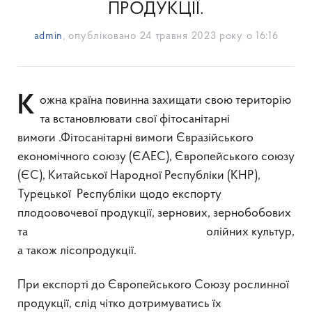
ПРОДУКЦІЇ.
admin
, опубліковано
24 травня 2023 року о 16:16
Кожна країна повинна захищати свою територію
та встановлювати свої фітосанітарні
вимоги .Фітосанітарні вимоги Євразійського
економічного союзу (ЄАЕС), Європейського союзу
(ЄС), Китайської Народної Республіки (КНР),
Турецької Республіки щодо експорту
плодоовочевої продукції, зернових, зернобобових
та олійних культур,
а також лісопродукції.
При експорті до Європейського Союзу рослинної
продукції, слід чітко дотримуватись їх