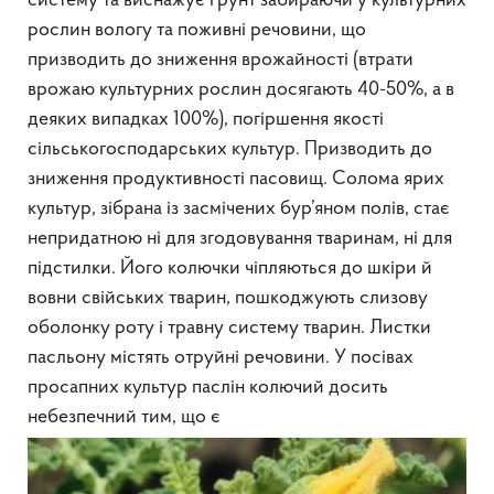
систему та виснажує ґрунт забираючи у культурних
рослин вологу та поживні речовини, що
призводить до зниження врожайності (втрати
врожаю культурних рослин досягають 40-50%, а в
деяких випадках 100%), погіршення якості
сільськогосподарських культур. Призводить до
зниження продуктивності пасовищ. Солома ярих
культур, зібрана із засмічених бур’яном полів, стає
непридатною ні для згодовування тваринам, ні для
підстилки. Його колючки чіпляються до шкіри й
вовни свійських тварин, пошкоджують слизову
оболонку роту і травну систему тварин. Листки
пасльону містять отруйні речовини. У посівах
просапних культур паслін колючий досить
небезпечний тим, що є