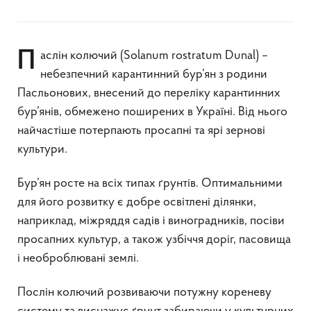
Паслін колючий (Solanum rostratum Dunal) –
небезпечний карантинний бур’ян з родини
Пасльонових, внесений до переліку карантинних
бур’янів, обмежено поширених в Україні. Від нього
найчастіше потерпають просапні та ярі зернові
культури.
Бур’ян росте на всіх типах ґрунтів. Оптимальними
для його розвитку є добре освітлені ділянки,
наприклад, міжряддя садів і виноградників, посіви
просапних культур, а також узбіччя доріг, пасовища
і необроблювані землі.
Послін колючий розвиваючи потужну кореневу