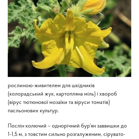
рослиною-живителем для шкідників
(колорадський жук, картопляна міль) і хвороб
(вірус тютюнової мозаїки та віруси томатів)
пасльонових культур.
Послін колючий – однорічний бур’ян заввишки до
1-1,5 м, з товстим сильно розгалуженим, сірувато-