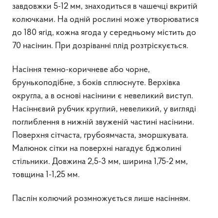
завдовжки 5-12 мм, знаходиться в чашечці вкритій
колючками. На одній рослині може утворюватися
до 180 ягід, кожна ягода у середньому містить до
70 насінин. При дозріванні плід розтріскується.
Насіння темно-коричневе або чорне,
брунькоподібне, з боків сплюснуте. Верхівка
округла, а в основі насінини є невеликий виступ.
Насіннєвий рубчик круглий, невеликий, у вигляді
поглиблення в нижній звуженій частині насінини.
Поверхня сітчаста, грубоямчаста, зморшкувата.
Малюнок сітки на поверхні нагадує бджолині
стільники. Довжина 2,5-3 мм, ширина 1,75-2 мм,
товщина 1-1,25 мм.
Паслін колючий розмножується лише насінням.