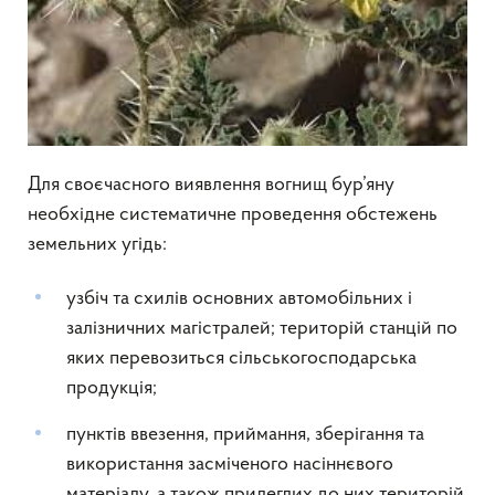
Для своєчасного виявлення вогнищ бур’яну
необхідне систематичне проведення обстежень
земельних угідь:
узбіч та схилів основних автомобільних і
залізничних магістралей; територій станцій по
яких перевозиться сільськогосподарська
продукція;
пунктів ввезення, приймання, зберігання та
використання засміченого насіннєвого
матеріалу, а також прилеглих до них територій