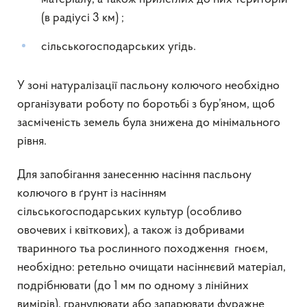
(в радіусі 3 км) ;
сільськогосподарських угідь.
У зоні натуралізації пасльону колючого необхідно
організувати роботу по боротьбі з бур’яном, щоб
засміченість земель була знижена до мінімального
рівня.
Для запобігання занесенню насіння пасльону
колючого в ґрунт із насінням
сільськогосподарських культур (особливо
овочевих і квіткових), а також із добривами
тваринного тьа рослинного походження гноєм,
необхідно: ретельно очищати насіннєвий матеріал,
подрібнювати (до 1 мм по одному з лінійних
вимірів), гранулювати або запарювати фуражне