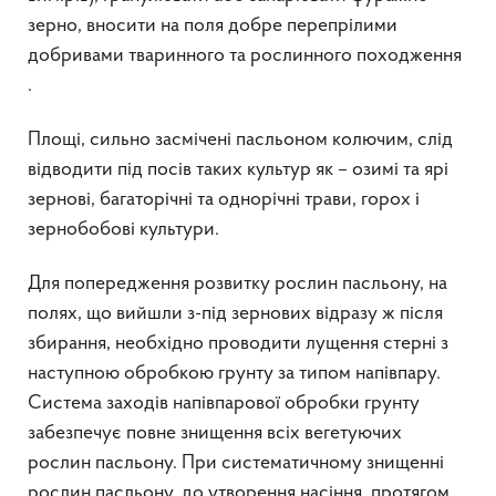
зерно, вносити на поля добре перепрілими
добривами тваринного та рослинного походження
.
Площі, сильно засмічені пасльоном колючим, слід
відводити під посів таких культур як – озимі та ярі
зернові, багаторічні та однорічні трави, горох і
зернобобові культури.
Для попередження розвитку рослин пасльону, на
полях, що вийшли з-під зернових відразу ж після
збирання, необхідно проводити лущення стерні з
наступною обробкою грунту за типом напівпару.
Система заходів напівпарової обробки грунту
забезпечує повне знищення всіх вегетуючих
рослин пасльону. При систематичному знищенні
рослин пасльону, до утворення насіння, протягом