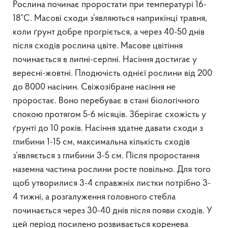
Рослина починає проростати при температурі 16-
18°С. Масові сходи з’являються наприкінці травня,
коли ґрунт добре прогріється, а через 40-50 днів
після сходів рослина цвіте. Масове цвітіння
починається в липні-серпні. Насіння достигає у
вересні-жовтні. Плодючість однієї рослини від 200
до 8000 насінин. Свіжозібране насіння не
проростає. Воно перебуває в стані біологічного
спокою протягом 5-6 місяців. Зберігає схожість у
ґрунті до 10 років. Насіння здатне давати сходи з
глибини 1-15 см, максимальна кількість сходів
з’являється з глибини 3-5 см. Після проростання
наземна частина рослини росте повільно. Для того
щоб утворилися 3-4 справжніх листки потрібно 3-
4 тижні, а розгалуження головного стебла
починається через 30-40 днів після появи сходів. У
цей період посилено розвивається коренева