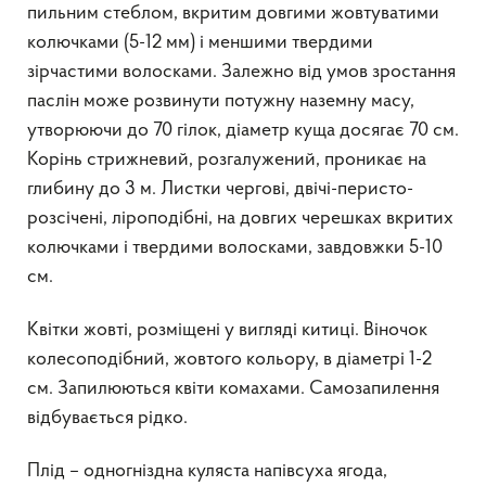
пильним стеблом, вкритим довгими жовтуватими
колючками (5-12 мм) і меншими твердими
зірчастими волосками. Залежно від умов зростання
паслін може розвинути потужну наземну масу,
утворюючи до 70 гілок, діаметр куща досягає 70 см.
Корінь стрижневий, розгалужений, проникає на
глибину до 3 м. Листки чергові, двічі-перисто-
розсічені, ліроподібні, на довгих черешках вкритих
колючками і твердими волосками, завдовжки 5-10
см.
Квітки жовті, розміщені у вигляді китиці. Віночок
колесоподібний, жовтого кольору, в діаметрі 1-2
см. Запилюються квіти комахами. Самозапилення
відбувається рідко.
Плід – одногніздна куляста напівсуха ягода,