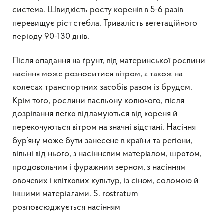
система. Швидкість росту коренів в 5-6 разів
перевищує ріст стебла. Тривалість вегетаційного
періоду 90-130 днів.
Після опадання на ґрунт, від материнської рослини
насіння може розноситися вітром, а також на
колесах транспортних засобів разом із брудом.
Крім того, рослини пасльону колючого, після
дозрівання легко відламуються від кореня й
перекочуються вітром на значні відстані. Насіння
бур’яну може бути занесене в країни та регіони,
вільні від нього, з насіннєвим матеріалом, шротом,
продовольчим і фуражним зерном, з насінням
овочевих і квіткових культур, із сіном, соломою й
іншими матеріалами. S. rostratum
розповсюджується насінням