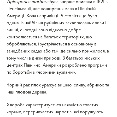
Apiosporina morbosa
була вперше описана в 1821 в
Пенсільванії, але поширення мала в Північній
Америці. Хоча наприкінці 19 століття це було
одним із найбільш руйнівних захворювань сливи і
вишні, сьогодні воно відносно добре
контролюється на багатьох територіях, що
обробляються, і зустрічається в основному в
занедбаних садах або там, де сильно прижилося, в
тому числі в дикій природі. В багатьох міських
центрах Північної Америки розроблено програми
по боротьби з «чорними вузлами».
Чорний рак гілок уражує вишню, сливу, абрикос та
інші плодові дерева.
Хвороба характеризується наявністю товстих,
чорних, переривчастих наростів, які порушують