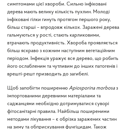
симптомами цієї хвороби. Сильно інфіковані
дерева мають велику кількість пухлин. Молоді
інфіковані гілки гинуть протягом першого року,
більш старші – впродовж кількох. Заражені дерева
гальмуються у рості, стають карликовими,
втрачають продуктивність. Хвороба проявляється
більш яскраво з кожним наступним вегетаційним
періодом. Інфекція уражує все дерево, що робить
його ослабленим та чутливим до інших патогенів і
врешті-решт призводить до загибелі.
Щоб запобігти поширенню
Apiosporina morbosa
з
імпортованими деревними матеріалами та
саджанцями необхідно дотримуватися суворі
фітосанітарні правила. Найбільш поширеними
методами лікування – є обрізка заражених частин
на зиму та обприскування фунгіцидам. Також