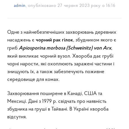
admin
, опубліковано
27 червня 2023 року о 16:16
Одне з найнебезпечніших захворювань деревних
насаджень є
, збудником якого є
чорний рак гілок
гриб
,
Apiosporina morbosa (Schweinitz) von Arx
який викликає чорний вузол. Хвороба дає грубі
чорні нарости, які охоплюють заражені частини і
знищують їх, а також забезпечують поживне
середовище для комах.
Захворювання поширене в Канаді, США та
Мексиці. Дані з 1979 р. свідчать про наявність
збудника на груші в Тайвані. В Україні хвороба
відсутня.