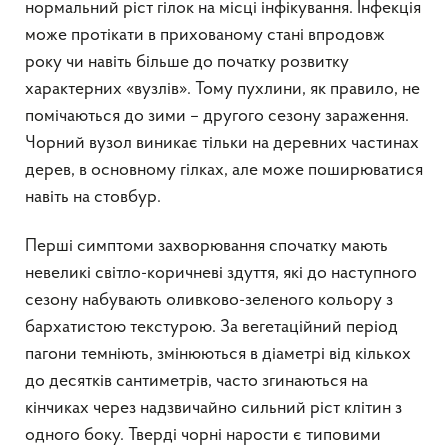
нормальний ріст гілок на місці інфікування. Інфекція
може протікати в прихованому стані впродовж
року чи навіть більше до початку розвитку
характерних «вузлів». Тому пухлини, як правило, не
помічаються до зими – другого сезону зараження.
Чорний вузол виникає тільки на деревних частинах
дерев, в основному гілках, але може поширюватися
навіть на стовбур.
Перші симптоми захворювання спочатку мають
невеликі світло-коричневі здуття, які до наступного
сезону набувають оливково-зеленого кольору з
бархатистою текстурою. За вегетаційний період
пагони темніють, змінюються в діаметрі від кількох
до десятків сантиметрів, часто згинаються на
кінчиках через надзвичайно сильний ріст клітин з
одного боку. Тверді чорні нарости є типовими