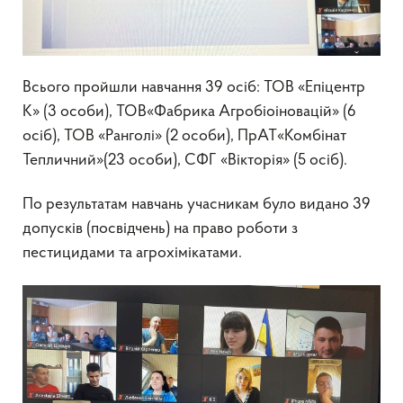
Всього пройшли навчання 39 осіб: ТОВ «Епіцентр
К» (3 особи), ТОВ«Фабрика Агробіоіновацій» (6
осіб), ТОВ «Ранголі» (2 особи), ПрАТ«Комбінат
Тепличний»(23 особи), СФГ «Вікторія» (5 осіб).
По результатам навчань учасникам було видано 39
допусків (посвідчень) на право роботи з
пестицидами та агрохімікатами.