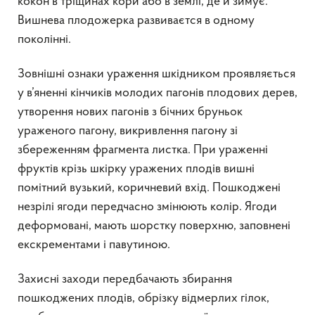
кокон в тріщинах кори або в землі, де й зимує.
Вишнева плодожерка развиваєтся в одному
поколінні.
Зовнішні ознаки ураження шкідником проявляється
у в’яненні кінчиків молодих пагонів плодових дерев,
утворення нових пагонів з бічних бруньок
ураженого пагону, викривлення пагону зі
збереженням фрагмента листка. При ураженні
фруктів крізь шкірку уражених плодів вишні
помітний вузький, коричневий вхід. Пошкоджені
незрілі ягоди передчасно змінюють колір. Ягоди
деформовані, мають шорстку поверхню, заповнені
екскрементами і павутиною.
Захисні заходи передбачають збирання
пошкоджених плодів, обрізку відмерлих гілок,