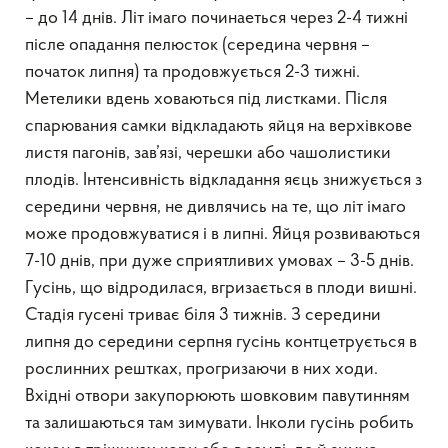
– до 14 днів. Літ імаго починаеться через 2-4 тижні
післе опадання пелюсток (середина червня –
початок липня) та продовжується 2-3 тижні.
Метелики вдень ховаються під листками. Після
спарювания самки відкладають яйця на верхівкове
листя пагонів, зав’язі, черешки або чашолистики
плодів. Інтенсивність відкладання яєць знижується з
середини червня, не дивлячись на те, що літ імаго
може продовжуватися і в липні. Яйця розвиваються
7-10 днів, при дуже сприятливих умовах – 3-5 днів.
Гусінь, що відродилася, вгризається в плоди вишні.
Стадія гусені триває біля 3 тижнів. З середини
липня до середини серпня гусінь контцетрується в
рослинних рештках, прогризаючи в них ходи.
Вхідні отвори закупорюють шовковим павутинням
та залишаються там зимувати. Інколи гусінь робить