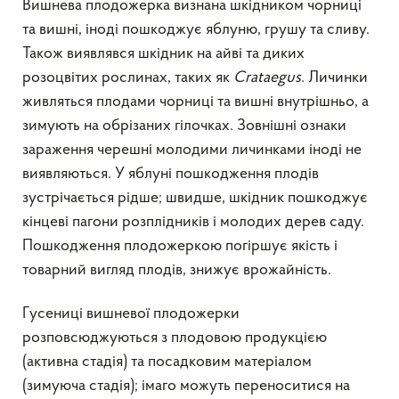
Вишнева плодожерка визнана шкідником чорниці
та вишні, іноді пошкоджує яблуню, грушу та сливу.
Також виявлявся шкідник на айві та диких
розоцвітих рослинах, таких як
Crataegus
. Личинки
живляться плодами чорниці та вишні внутрішньо, а
зимують на обрізаних гілочках. Зовнішні ознаки
зараження черешні молодими личинками іноді не
виявляються. У яблуні пошкодження плодів
зустрічається рідше; швидше, шкідник пошкоджує
кінцеві пагони розплідників і молодих дерев саду.
Пошкодження плодожеркою погіршує якість і
товарний вигляд плодів, знижує врожайність.
Гусениці вишневої плодожерки
розповсюджуються з плодовою продукцією
(активна стадія) та посадковим матеріалом
(зимуюча стадія); імаго можуть переноситися на