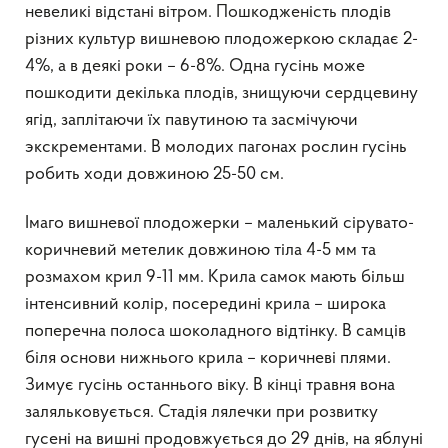
невеликі відстані вітром. Пошкодженість плодів
різних культур вишневою плодожеркою складає 2-
4%, а в деякі роки – 6-8%. Одна гусінь може
пошкодити декілька плодів, знищуючи сердцевину
ягід, заплітаючи їх павутиною та засмічуючи
экскрементами. В молодих пагонах рослин гусінь
робить ходи довжиною 25-50 см.
Імаго вишневої плодожерки – маленький сірувато-
коричневий метелик довжиною тіла 4-5 мм та
розмахом крил 9-11 мм. Крила самок мають більш
інтенсивний колір, посередині крила – широка
поперечна полоса шоколадного відтінку. В самців
біля основи нижнього крила – коричневі плями.
Зимує гусінь останнього віку. В кінці травня вона
заляльковується. Стадія лялечки при розвитку
гусені на вишні продовжується до 29 днів, на яблуні