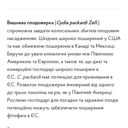
(
)
Вишнева плодожерка
Cydia packardi Zell.
спроможна завдати колосальних збитків плодовим
насадженням. Шкідник широко поширений у США
та має обмежене поширення в Канаді та Мексиці.
Беручи до уваги кліматичні умови між Північною
Америкою та Європою, а також те, що дикі та
комерційні господарі широко поширені в
ЄС,
С
.
p
ackardi
має потенціал для приживання в
ЄС. Розвиток плодожерки ймовірний від одного
до трьох поколінь на рік, як у Північній Америці.
Рослини-господарі для посадки та заражені плоди
потенційно можуть забезпечити поширення
фітофага в ЄС.