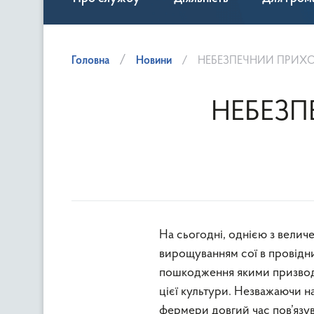
Головна
Новини
НЕБЕЗПЕЧНИЙ ПРИХ
НЕБЕЗ
На сьогодні, однією з велич
вирощуванням сої в провідни
пошкодження якими призводи
цієї культури. Незважаючи на
фермери довгий час пов’язу