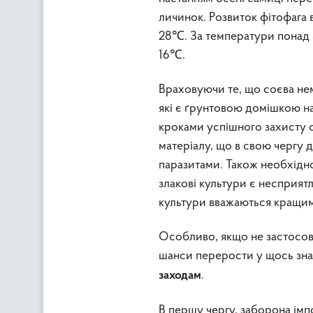
личинок. Розвиток фітофага 
28℃. За температури понад 
16℃.
Враховуючи те, що соєва нем
які є ґрунтовою домішкою на
кроками успішного захисту с
матеріалу, що в свою чергу 
паразитами. Також необхідно
злакові культури є несприят
культури вважаються кращи
Особливо, якщо не застосову
шанси перерости у щось знач
.
заходам
В першу чергу, заборона імп