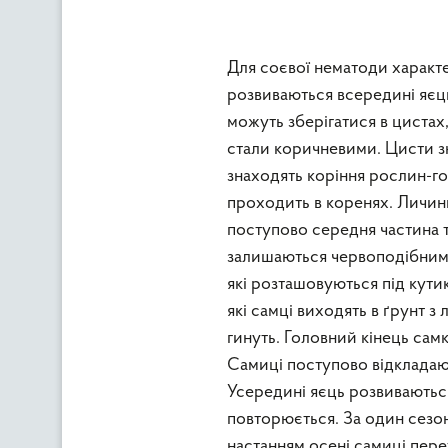
Для соєвої нематоди характ
розвиваються всередині яєць.
можуть зберігатися в цистах,
стали коричневими. Цисти зна
знаходять коріння рослин-гос
проходить в коренях. Личинки
поступово середня частина ті
залишаються червоподібними
які розташовуються під кут
які самці виходять в ґрунт з
гинуть. Головний кінець сам
Самиці поступово відкладаю
Усередині яєць розвиваються
повторюється. За один сезо
настанням осені самиці пер