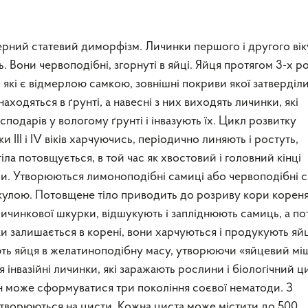
ерний статевий диморфізм. Личинки першого і другого вік
 Вони червоподібні, згорнуті в яйці. Яйця протягом 3-х ро
 які є відмерлою самкою, зовнішні покриви якої затверділи
ходяться в ґрунті, а навесні з них виходять личинки, які
подарів у вологому ґрунті і інвазують їх. Цикл розвитку
 III і IV віків харчуючись, періодично линяють і ростуть,
ла потовщується, в той час як хвостовий і головний кінці
. Утворюються лимоноподібні самиці або червоподібні с
икулою. Потовщене тіло приводить до розриву кори кореня
 личинкової шкурки, відшукують і запліднюють самиць, а по
ки залишається в корені, вони харчуються і продукують яй
ть яйця в желатиноподібну масу, утворюючи «яйцевий мі
 інвазійні личинки, які заражають рослини і біологічний ц
н може сформуватися три покоління соєвої нематоди. З
етворюються на цисти. Кожна циста може містити до 500