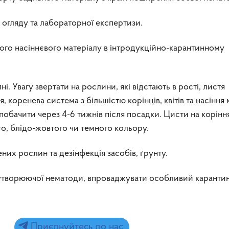
 огляду та лабораторної експертизи.
ого насіннєвого матеріалу в інтродукційно-карантинному
і. Увагу звертати на рослини, які відстають в рості, листя
 коренева система з більшістю корінців, квітів та насіння 
обачити через 4-6 тижнів після посадки. Цисти на корінн
о, блідо-жовтого чи темного кольору.
их рослин та дезінфекція засобів, ґрунту.
оутворюючої нематоди, впроваджувати особливий каранти
Приєднуйтесь до нас