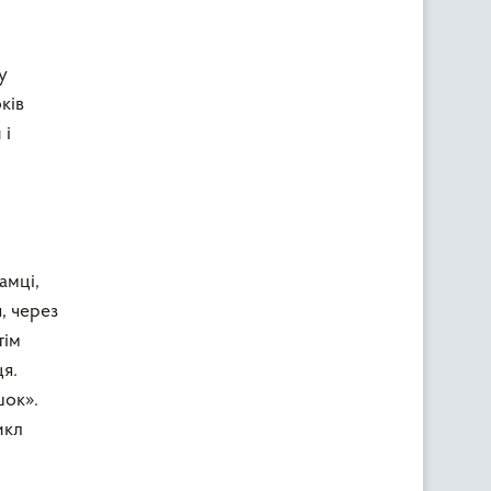
у
ків
 і
амці,
, через
тім
ця.
шок».
икл