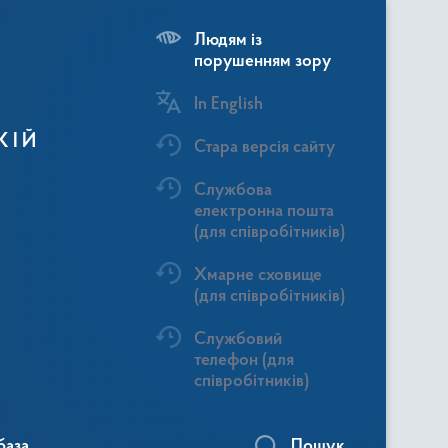
Людям із
порушенням зору
In English
КІЙ
Стара версія сайту
Службова
електронна пошта
(для співробітників)
Хмарне сховище
(для співробітників)
Службовий
телефон (для
співробітників)
база
Пошук