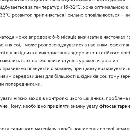
відбувається за температури 18-32℃, хоча оптимальною є 
33°С розвиток припиняється і сильно сповільнюється – н
атода може впродовж 6-8 місяців виживати в часточках ґ
сіння сої, і може розповсюджуватися з насінням, ефекти
ої від шкідника є використання здорового та стійкого пос
дозволить істотно зменшити ступінь ураження рослин
 правильно планувати сівозміну, при цьому враховувати, 
ливим середовищем для більшості шкідників сої, тому зерн
ми попередниками.
вати ніяких заходів контролю цього шкідника, проблема 
не. Тому, необхідно приділяти значну увагу
фітосанітарн
орту садивного матеріалу з країн поширення соєвої немат