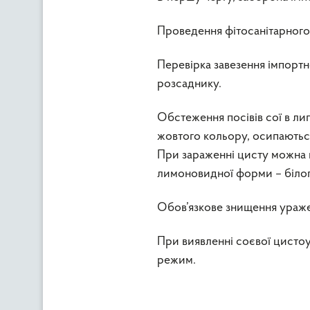
Проведення фітосанітарного
Перевірка завезення імпортн
розсаднику.
Обстеження посівів сої в липн
жовтого кольору, осипаються,
При зараженні цисту можна п
лимоновидної форми – білог
Обов’язкове знищення уражен
При виявленні соєвої цист
режим.