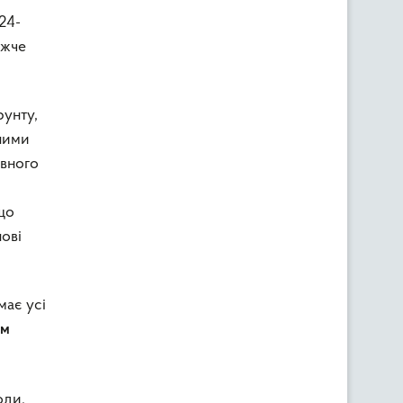
24-
ижче
рунту,
вними
івного
що
ові
має усі
им
оди.