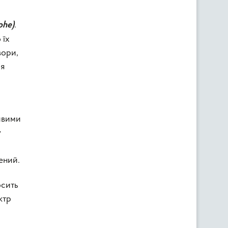
.
ohe
)
 їх
вори,
ля
ливими
у
ений.
осить
ктр