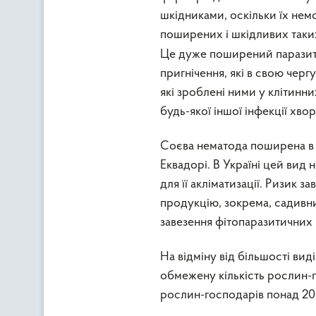
шкідниками, оскільки їх не
поширених і шкідливих таких
Це дуже поширений паразит,
пригнічення, які в свою чер
які зроблені ними у клітинн
будь-якої іншої інфекції хво
Соєва нематода поширена в Єг
Еквадорі. В Україні цей вид 
для її акліматизації. Ризик 
продукцію, зокрема, садивн
завезення фітопаразитичних 
На відміну від більшості ви
обмежену кількість рослин-
рослин-господарів понад 200