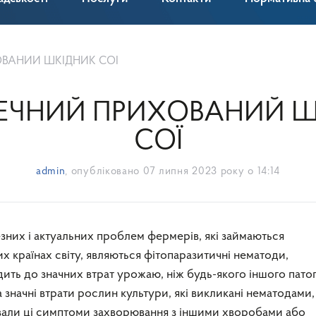
ОВАНИЙ ШКІДНИК СОЇ
ПЕЧНИЙ ПРИХОВАНИЙ Ш
СОЇ
admin
, опубліковано
07 липня 2023 року о 14:14
езних і актуальних проблем фермерів, які займаються
х країнах світу, являються фітопаразитичні нематоди,
ть до значних втрат урожаю, ніж будь-якого іншого пато
 значні втрати рослин культури, які викликані нематодами,
вали ці симптоми захворювання з іншими хворобами або