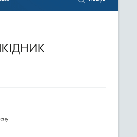
КІДНИК
гену