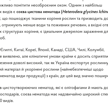
можливо помітити неозброєним оком. Одним з найбільш
 видів є
соєва цистова нематода
(
Heterodera
glycines
І
chin
 що пошкоджує тканини коріння рослин та призводить до
гу, отримують менше води та поживних речовин, а вхідні от
их структурах коріння, є ідеальним джерелом зараження д
роб.
ипті, Китаї, Кореї, Японії, Канаді, США, Чилі, Колумбії,
не виявлено, але кліматичні умови країни є досить сприят
завезення доволі високий, так як Україна експортує рослинн
ий матеріал й укорінені рослини (найнебезпечніші щодо
нематод види продукції) з країн, де цей вид значно пошир
дів цистоутворюючих нематод, які є олігофагами й мають д
господарів, соєва нематода має надзвичайно широкий спе
 видів.