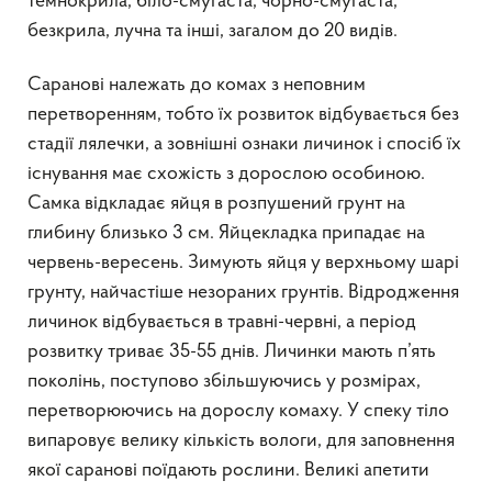
темнокрила, біло-смугаста, чорно-смугаста,
безкрила, лучна та інші, загалом до 20 видів.
Саранові належать до комах з неповним
перетворенням, тобто їх розвиток відбувається без
стадії лялечки, а зовнішні ознаки личинок і спосіб їх
існування має схожість з дорослою особиною.
Самка відкладає яйця в розпушений грунт на
глибину близько 3 см. Яйцекладка припадає на
червень-вересень. Зимують яйця у верхньому шарі
грунту, найчастіше незораних грунтів. Відродження
личинок відбувається в травні-червні, а період
розвитку триває 35-55 днів. Личинки мають п’ять
поколінь, поступово збільшуючись у розмірах,
перетворюючись на дорослу комаху. У спеку тіло
випаровує велику кількість вологи, для заповнення
якої саранові поїдають рослини. Великі апетити