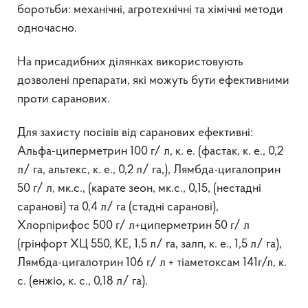
боротьби: механічні, агротехнічні та хімічні методи
одночасно.
На присадибних ділянках використовують
дозволені препарати, які можуть бути ефективними
проти саранових.
Для захисту посівів від саранових ефективні:
Альфа-циперметрин 100 г/ л, к. е. (фастак, к. е., 0,2
л/ га, альтекс, к. е., 0,2 л/ га,), Лямбда-цигалоприн
50 г/ л, мк.с., (карате зеон, мк.с., 0,15, (нестадні
саранові) та 0,4 л/ га (стадні саранові),
Хлорпірифос 500 г/ л+циперметрин 50 г/ л
(грінфорт ХЦ 550, КЕ, 1,5 л/ га, залп, к. е., 1,5 л/ га),
Лямбда-цигалотрин 106 г/ л + тіаметоксам 141г/л, к.
с. (енжіо, к. с., 0,18 л/ га).