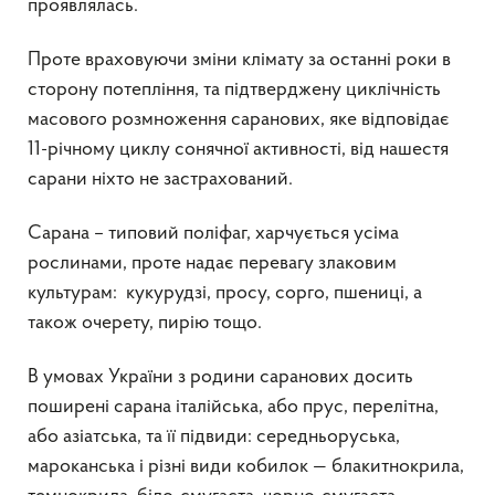
проявлялась.
Проте враховуючи зміни клімату за останні роки в
сторону потепління, та підтверджену циклічність
масового розмноження саранових, яке відповідає
11-річному циклу сонячної активності, від нашестя
сарани ніхто не застрахований.
Сарана – типовий поліфаг, харчується усіма
рослинами, проте надає перевагу злаковим
культурам: кукурудзі, просу, сорго, пшениці, а
також очерету, пирію тощо.
В умовах України з родини саранових досить
поширені сарана італійська, або прус, перелітна,
або азіатська, та її підвиди: середньоруська,
мароканська і різні види кобилок — блакитнокрила,