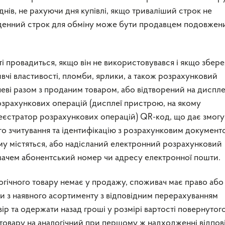
днів, не рахуючи дня купівлі, якщо триваліший строк не
денний строк для обміну може бути продавцем подовжени
і провадиться, якщо він не використовувався і якщо збер
вчі властивості, пломби, ярлики, а також розрахунковий
еві разом з проданим товаром, або відтворений на диспле
зрахункових операцій (дисплеї пристрою, на якому
єстратор розрахункових операцій) QR-код, що дає змогу
о зчитування та ідентифікацію з розрахунковим документ
му містяться, або надісланий електронний розрахунковий
ачем абонентський номер чи адресу електронної пошти.
огічного товару немає у продажу, споживач має право або
ри з наявного асортименту з відповідним перерахуванням
вір та одержати назад гроші у розмірі вартості повернутог
 товару на аналогічний при першому ж надходженні відпов