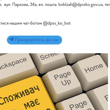
, вул. Паркова, 34а, ел. пошта: koblzah@dpssko.gov.ua, тел
атися нашим чат-ботом @dpss_ko_bot
Приєднуйтесь до нас