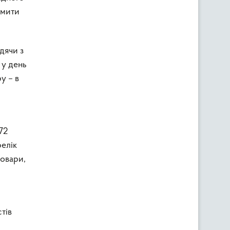
омити
дячи з
 у день
у – в
72
елік
товари,
тів