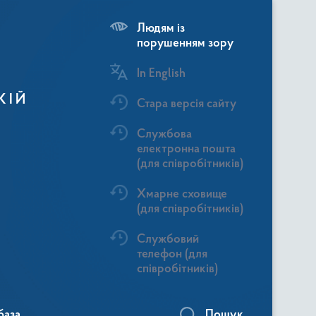
Людям із
порушенням зору
In English
КІЙ
Стара версія сайту
Службова
електронна пошта
(для співробітників)
Хмарне сховище
(для співробітників)
Службовий
телефон (для
співробітників)
база
Пошук