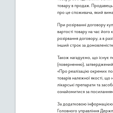
товару в продаж. Продавець
про це споживача, який вима
При розірванні договору ку
вартості товару на час його 
розірвання договору, а в ра
інший строк за домовленістю 
Також нагадуємо, що існує пе
(поверненню), затверджений 
«Про реалізацію окремих по
товарів належної якості, що
лікарські препарати та засо
ознайомитися за посилання
За додатковою інформацією з
Головного управління Держп