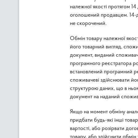
належної якості протягом 14 
оголошений продавцем. 14-
не скорочений.
Обмін товару належної якост
його товарний вигляд, спожи
документ, виданий споживач
програмного реєстратора ро
встановлений програмний ре
споживачеві здійснювати йог
структурою даних, що в ньо
документ на наданий спожив
Якщо на момент обміну анал
придбати будь-які інші това
вартості, або розірвати дого
товару, або здійснити обмін