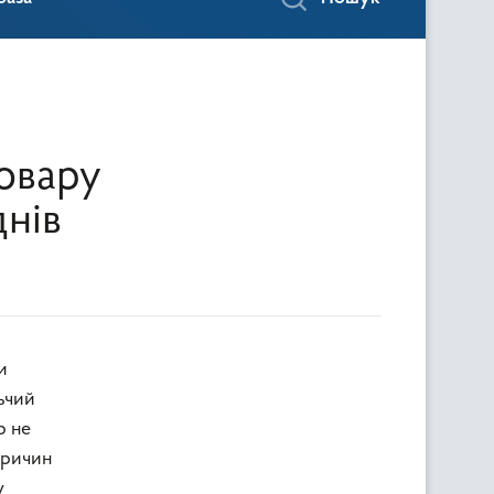
овару
днів
ьчий
р не
причин
у