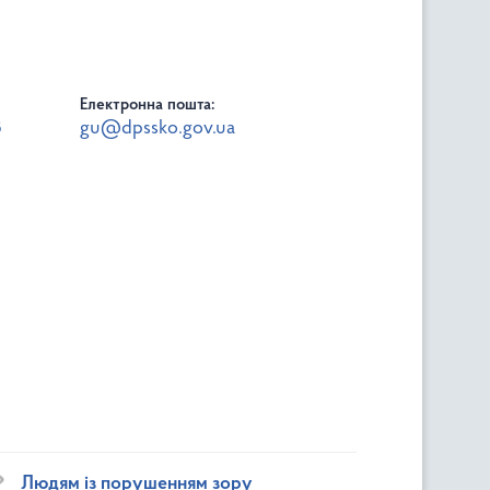
Електронна пошта:
8
gu@dpssko.gov.ua
Людям із порушенням зору