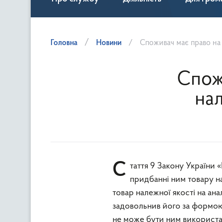
Головна
Новини
Споживач має право на 
Спож
нал
Стаття 9 Закону України «Про захист прав споживачів» захищає права споживача при
придбанні ним товару н
товар належної якості на ана
задовольнив його за формою
не може бути ним використа