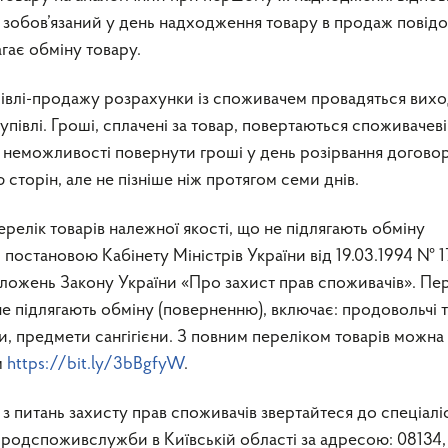
 зобов’язаний у день надходження товару в продаж повід
гає обміну товару.
півлі-продажу розрахунки із споживачем провадяться вихо
купівлі. Гроші, сплачені за товар, повертаються споживачеві
зі неможливості повернути гроші у день розірвання договор
сторін, але не пізніше ніж протягом семи днів.
релік товарів належної якості, що не підлягають обміну
постановою Кабінету Міністрів України від 19.03.1994 № 1
ложень Закону України «Про захист прав споживачів». Пер
 не підлягають обміну (поверненню), включає: продовольчі 
би, предмети сангігієни. З повним переліком товарів можна
м
https://bit.ly/3bBgfyW
.
 питань захисту прав споживачів звертайтеся до спеціаліс
родспоживслужби в Київській області за адресою: 08134,