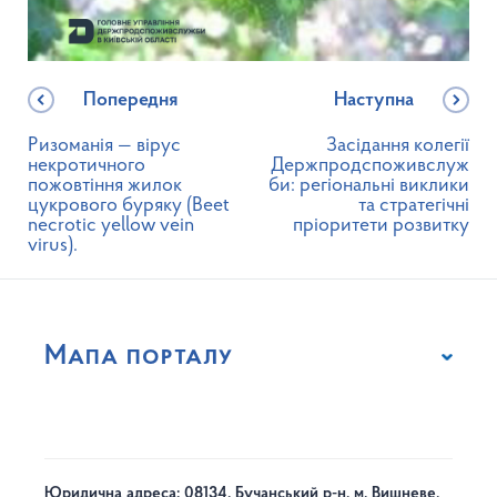
Попередня
Наступна
Ризоманія — вірус
Засідання колегії
некротичного
Держпродспоживслуж
пожовтіння жилок
би: регіональні виклики
цукрового буряку (Beet
та стратегічні
necrotic yellow vein
пріоритети розвитку
virus).
Мапа порталу
Юридична адреса: 08134, Бучанський р-н, м. Вишневе,