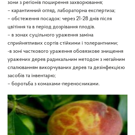
зони з регіонів поширення захворювання;
– карантинний огляд, лабораторна експертиза;
– обстеження посадок: через 21-28 днів після
цвітіння та в період дозрівання плодів.
– в зонах суцільного ураження заміна
сприйнятливих сортів стійкими і толерантними;
-в зоні часткового ураження обовязкове знищення
уражених дерев радикальним методом з негайним
спалюванням викорчуваних дерев та дезінфекцією
засобів та інвентарю;
– боротьба з комахами-переносниками.