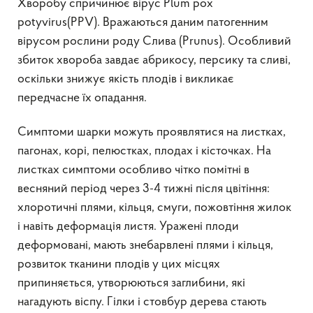
Хворобу спричинює вірус Plum pox
potyvirus(PPV). Вражаються даним патогенним
вірусом рослини роду Слива (Prunus). Особливий
збиток хвороба завдає абрикосу, персику та сливі,
оскільки знижує якість плодів і викликає
передчасне їх опадання.
Симптоми шарки можуть проявлятися на листках,
пагонах, корі, пелюстках, плодах і кісточках. На
листках симптоми особливо чітко помітні в
весняний період через 3-4 тижні після цвітіння:
хлоротичні плями, кільця, смуги, пожовтіння жилок
і навіть деформація листя. Уражені плоди
деформовані, мають знебарвлені плями і кільця,
розвиток тканини плодів у цих місцях
припиняється, утворюються заглибини, які
нагадують віспу. Гілки і стовбур дерева стають