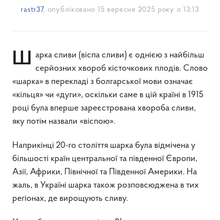
rastr37
, опубліковано
15 вересня 2025 року о 13:13
Шарка сливи (віспа сливи) є однією з найбільш
серйозних хвороб кісточкових плодів. Слово
«шарка» в перекладі з болгарської мови означає
«кільця» чи «дуги», оскільки саме в цій країні в 1915
році була вперше зареєстрована хвороба сливи,
яку потім назвали «віспою».
Наприкінці 20-го століття шарка була відмічена у
більшості країн центральної та південної Європи,
Азії, Африки, Північної та Південної Америки. На
жаль, в Україні шарка також розповсюджена в тих
регіонах, де вирощують сливу.