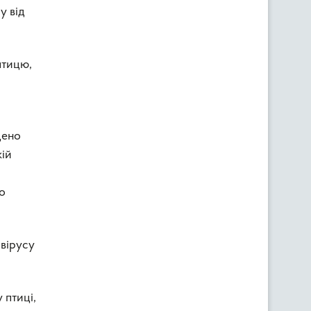
у від
птицю,
дено
кій
го
 вірусу
 птиці,