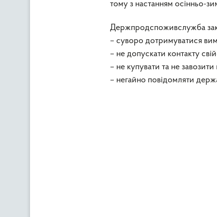
тому з настанням осінньо-зи
Держпродспоживслужба закли
– суворо дотримуватися вим
– не допускати контакту свій
– не купувати та не завозит
– негайно повідомляти держа