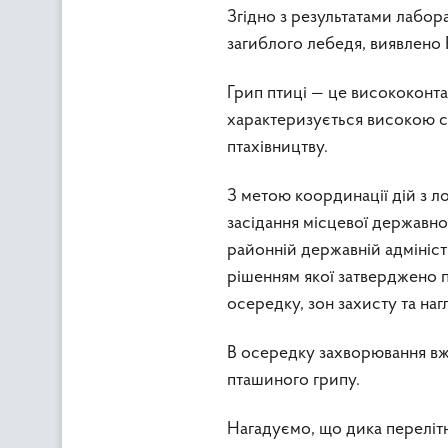
Згідно з результатами лабор
загиблого лебедя, виявлено 
Грип птиці — це висококонта
характеризується високою с
птахівництву.
З метою координації дій з лок
засідання місцевої державно
районній державній адміністр
рішенням якої затверджено пл
осередку, зон захисту та наг
В осередку захворювання вж
пташиного грипу.
Нагадуємо, що дика переліт