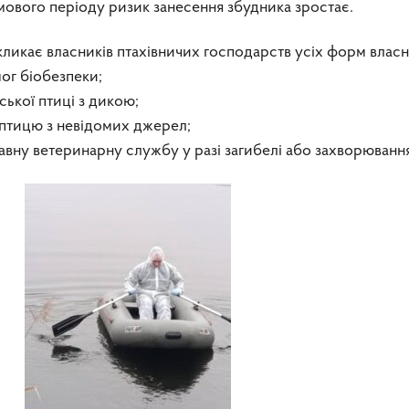
мового періоду ризик занесення збудника зростає.
кає власників птахівничих господарств усіх форм власн
ог біобезпеки;
ської птиці з дикою;
и птицю з невідомих джерел;
вну ветеринарну службу у разі загибелі або захворювання