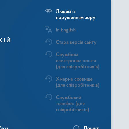
Людям із
порушенням зору
In English
КІЙ
Стара версія сайту
Службова
електронна пошта
(для співробітників)
Хмарне сховище
(для співробітників)
Службовий
телефон (для
співробітників)
база
Пошук