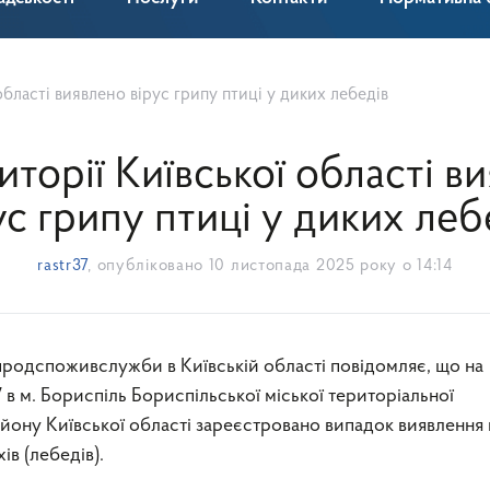
області виявлено вірус грипу птиці у диких лебедів
иторії Київської області в
ус грипу птиці у диких леб
rastr37
, опубліковано
10 листопада 2025 року о 14:14
 в м. Бориспіль Бориспільської міської територіальної
йону Київської області зареєстровано випадок виявлення 
ів (лебедів).