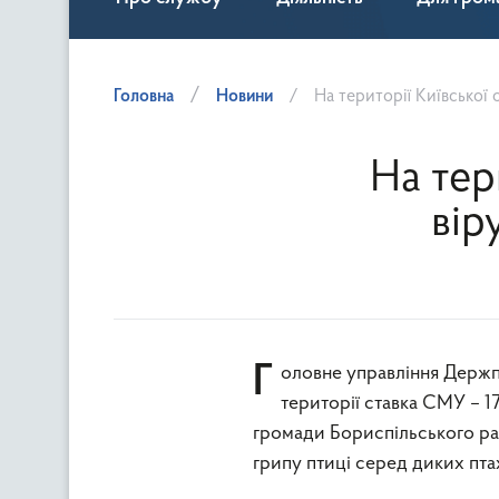
Головна
Новини
На території Київської 
На тер
вір
Головне управління Держпродспоживслужби в Київській області повідомляє, що на
території ставка СМУ – 17
громади Бориспільського ра
грипу птиці серед диких птах