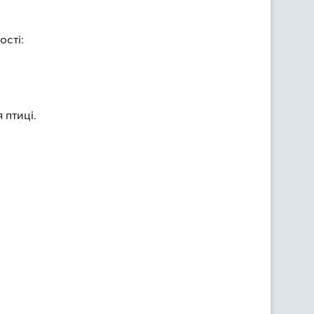
ості:
 птиці.