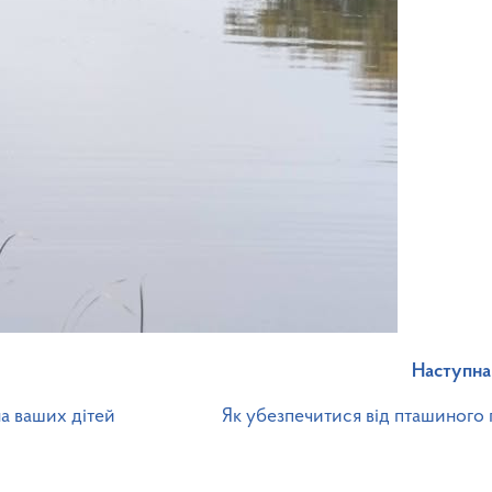
Наступна
на ваших дітей
Як убезпечитися від пташиного 