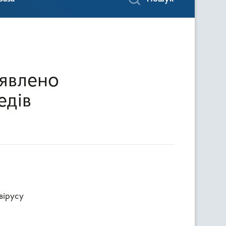
иявлено
едів
вірусу