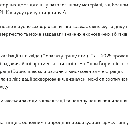
аторних досліджень, у патологічному матеріалі, відібраном
РНК вірусу грипу птиці типу А.
гіозне вірусне захворювання, що вражає свійську та дику 
мертністю та може завдавати значних економічних збитків
алізації та ліквідації спалаху грипу птиці 07.11.2025 прове
ї надзвичайної протиепізоотичної комісії при Бориспільсь
ації (Бориспільській районній військовій адміністрації),
ан з ліквідації захворювання, визначені межі епізоотично
ляду.
иваються заходи з локалізації та недопущення поширення
на птиця є основним природним резервуаром вірусу грипу