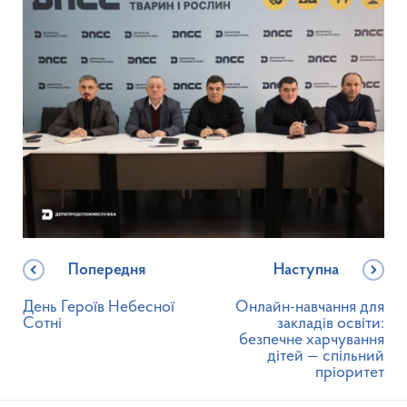
Попередня
Наступна
День Героїв Небесної
Онлайн-навчання для
Сотні
закладів освіти:
безпечне харчування
дітей — спільний
пріоритет