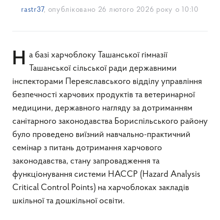
rastr37
, опубліковано
26 лютого 2026 року о 10:10
На базі харчоблоку Ташанської гімназії
Ташанської сільської ради державними
інспекторами Переяславського відділу управління
безпечності харчових продуктів та ветеринарної
медицини, державного нагляду за дотриманням
санітарного законодавства Бориспільського району
було проведено виїзний навчально-практичний
семінар з питань дотримання харчового
законодавства, стану запровадження та
функціонування системи НАССР (Hazard Analysis
Critical Control Points) на харчоблоках закладів
шкільної та дошкільної освіти.