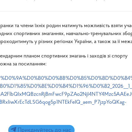
одних спортивних змаганнях, навчально-тренувальних збо
роходитимуть у різних регіонах України, а також за її меж
ндарним планом спортивних змагань і заходів зі спорту
 можна за посиланням:
edia/1/%D0%9A%D0%B0%D0%BB%D0%B5%D0%BD%D0%B
0%D1%85%D0%BE%D0%B4%D1%96%D0%B2_2026__1__1
RuA2FlbQIxMQBzcnRjBmFwcF9pZAo2NjI4NTY4Mzc5AAEeJ
RxIiwXrEcTdLSG6qog5p1NTEkFeIQ_aem_P7jzpYoQKag-
Приєднуйтесь до нас