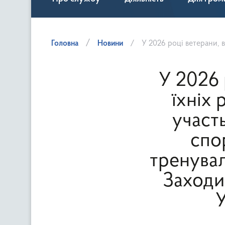
Головна
Новини
У 2026 році ветерани, ветеранки та члени їхніх родин матимуть
У 2026 
їхніх
участ
спо
тренувал
Заходи
У