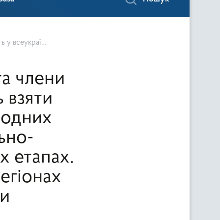
ах України, а також за її межами
та члени
 взяти
родних
ьно-
х етапах.
егіонах
ми