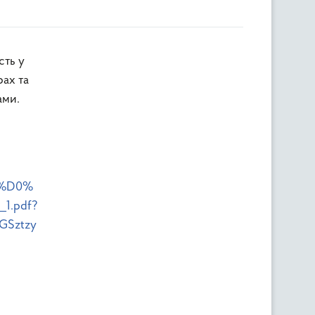
рах та
ами.
4%D0%
.pdf?
GSztzy