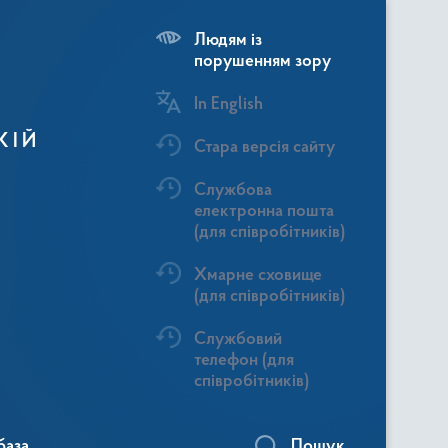
Людям із
порушенням зору
In English
КІЙ
Стара версія сайту
Службова
електронна пошта
(для співробітників)
Хмарне сховище
(для співробітників)
Службовий
телефон (для
співробітників)
база
Пошук