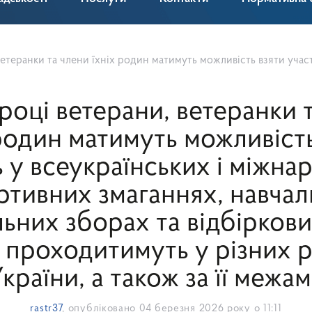
 можливість взяти участь у всеукраїнських і міжнародних спортивних змаганнях, навчально-тренувальних зборах та відбіркових етапах. Заходи проходитимуть у різних регіон
році ветерани, ветеранки 
 родин матимуть можливість
ь у всеукраїнських і міжна
ртивних змаганнях, навчал
ьних зборах та відбіркови
 проходитимуть у різних р
країни, а також за її межа
rastr37
, опубліковано
04 березня 2026 року о 11:11