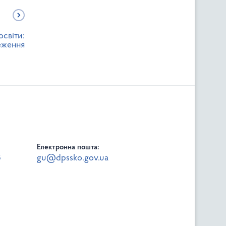
освіти:
еження
Електронна пошта:
8
gu@dpssko.gov.ua