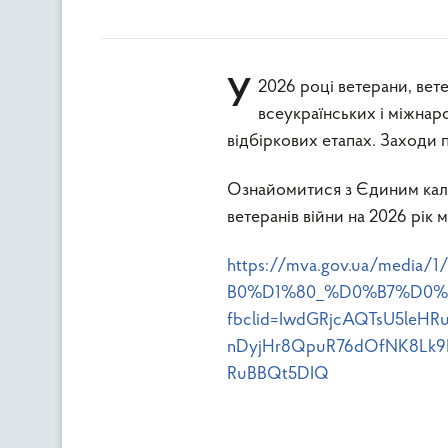
У 2026 році ветерани, ветеранки та члени їхніх родин матимуть можливість взяти участь у
всеукраїнських і міжнар
відбіркових етапах. Заходи п
Ознайомитися з Єдиним кале
ветеранів війни на 2026 рік
https://mva.gov.ua/m
B0%D1%80_%D0%B7%D0%B
fbclid=IwdGRjcAQTsU5leH
nDyjHr8QpuR76dOfNK8Lk9B
RuBBQt5DIQ