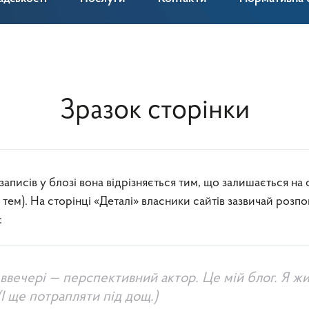
Зразок сторінки
 тем). На сторінці «Деталі» власники сайтів зазвичай роз
:
а ввечері — перспективний актор. Це мій блог. Я ж
(І ще потрапляти під дощ.)