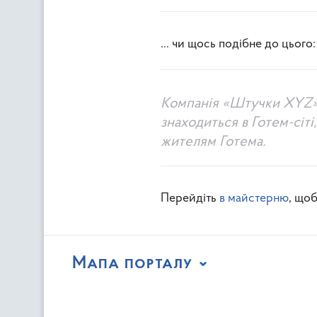
… чи щось подібне до цього:
Компанія «Штучки XYZ» бу
знаходиться в Готем-сіті
жителям Готема.
Перейдіть
в майстерню
, щоб
Мапа порталу