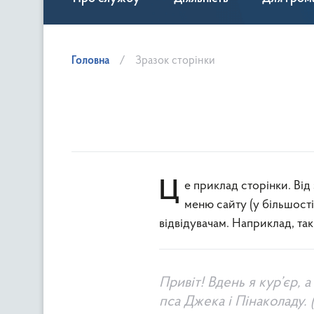
Головна
Зразок сторінки
Це приклад сторінки. Від записів у блозі вона відрізняється тим, що залишається на одному місці і відображається в
меню сайту (у більшості
відвідувачам. Наприклад, так
Привіт! Вдень я кур’єр, 
пса Джека і Пінаколаду. 