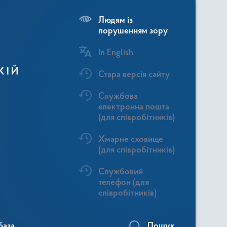
Людям із
порушенням зору
In English
КІЙ
Стара версія сайту
Службова
електронна пошта
(для співробітників)
Хмарне сховище
(для співробітників)
Службовий
телефон (для
співробітників)
база
Пошук