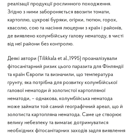
реалізації продукції рослинного походження.
Згідно з ними забороняється ввозити томати,
картоплю, цукрові буряки, огірки, тютюн, горох,
квасолю, сою та насіння люцерни з країн і районів,
де виявлено колумбійську галову нематоду, в чисті
від неї райони без контролю.
Деякі автори (Tilikkala et al.,1995) проаналізували
фітосанітарний ризик цього паразита для Фінляндії
та країн Європи та визначили, що температура
грунту, яка потрібна для розвитку колумбійської
галової нематоди й золотистої картопляної
нематоди, – однакова, колумбійська нематода
може займати той самий географічний ареал, що й
золотиста картопляна нематода. Саме це створює
велику небезпеку та вимагає дотримуватися
необхідних фітосанітарних заходів задля виявлення