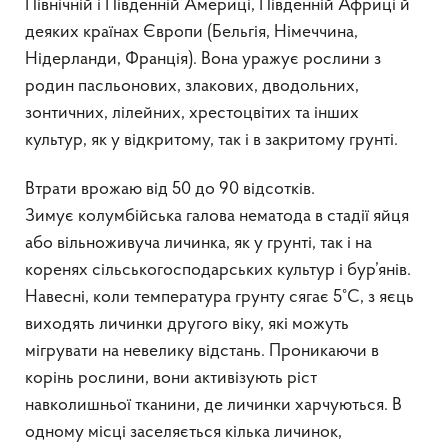
Північній і Південній Америці, Південній Африці й
деяких країнах Європи (Бельгія, Німеччина,
Нідерланди, Франція). Вона уражує рослини з
родин пасльонових, злакових, дводольних,
зонтичних, лілейних, хрестоцвітих та інших
культур, як у відкритому, так і в закритому грунті.
Втрати врожаю від 50 до 90 відсотків.
Зимує колумбійська галова нематода в стадії яйця
або вільноживуча личинка, як у грунті, так і на
коренях сільськогосподарських культур і бур’янів.
Навесні, коли температура грунту сягає 5°С, з яєць
виходять личинки другого віку, які можуть
мігрувати на невелику відстань. Проникаючи в
корінь рослини, вони активізують ріст
навколишньої тканини, де личинки харчуються. В
одному місці заселяється кілька личинок,