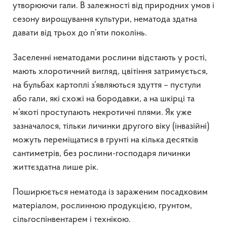
утворюючи гали. В залежності від природних умов і
сезону вирощування культури, нематода здатна
давати від трьох до п’яти поколінь.
Заселенні нематодами рослини відстають у рості,
мають хлоротичний вигляд, цвітіння затримується,
на бульбах картоплі з’являються здуття – пустули
або гали, які схожі на бородавки, а на шкірці та
м’якоті проступають некротичні плями. Як уже
зазначалося, тільки личинки другого віку (інвазійні)
можуть переміщатися в грунті на кілька десятків
сантиметрів, без рослини-господаря личинки
життєздатна лише рік.
Поширюється нематода із зараженим посадковим
матеріалом, рослинною продукцією, грунтом,
сільгоспінвентарем і технікою.