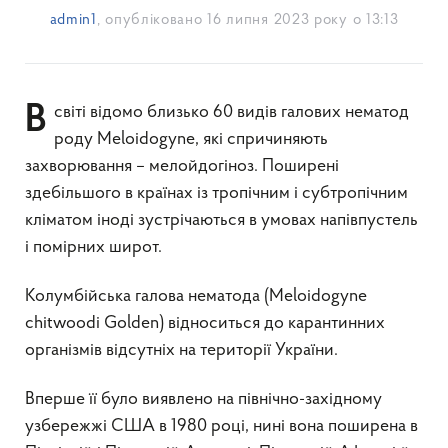
admin1
, опубліковано
16 липня 2023 року о 13:13
В світі відомо близько 60 видів галових нематод
роду Мeloidogyne, які спричиняють
захворювання – мелойдогіноз. Поширені
здебільшого в країнах із тропічним і субтропічним
кліматом іноді зустрічаються в умовах напівпустель
і помірних широт.
Колумбійська галова нематода (Meloidogyne
chitwoodi Golden) відноситься до карантинних
організмів відсутніх на території України.
Вперше її було виявлено на північно-західному
узбережжі США в 1980 році, нині вона поширена в