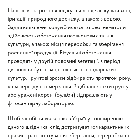
На полі вона розповсюджується під час культивації,
іригації, природного дренажу, а також з водою.
Задля виявлення колумбійської галової нематоди
здійснюють обстеження пасльонових та інші
культури, а також місця переробки та зберігання
рослинної продукції. Візуальні обстеження
проводять у другій половині вегетації, в період
цвітіння та бутонізації сільськогосподарських
культур. Грунтові зразки відбирають протягом року,
крім періоду промерзання. Відібрані зразки грунту
або уражені корені (бульби) відправляють у
фітосанітарну лабораторію.
Щоб запобігти ввезенню в Україну і поширенню
даного шкідника, слід дотримуватися карантинних
правил транспортування, зберігання, переробки та