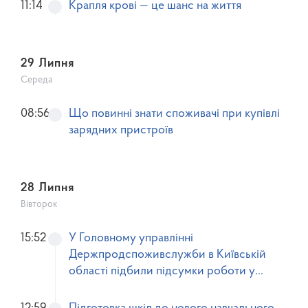
11:14
Крапля крові — це шанс на життя
29 Липня
Середа
08:56
Що повинні знати споживачі при купівлі
зарядних пристроїв
28 Липня
Вівторок
15:52
У Головному управлінні
Держпродспоживслужби в Київській
області підбили підсумки роботи у
сфері санітарного законодавства за 1
півріччя 2026 року