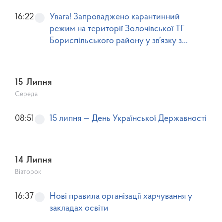
16:22
Увага! Запроваджено карантинний
режим на території Золочівської ТГ
Бориспільського району у зв’язку з
виявленням Вузькозлатки ясеневої
смарагдової (Agrilus planipennis
Fairmaire)!
15 Липня
Середа
08:51
15 липня — День Української Державності
14 Липня
Вівторок
16:37
Нові правила організації харчування у
закладах освіти