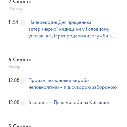
7 Серпня
П’ятниця
11:54
Напередодні Дня працівника
ветеринарної медицини у Головному
управлінні Держпродспоживслужби в
Київській області відбулися урочистості
з нагоди професійного свята
6 Серпня
Четвер
12:08
Продаж тютюнових виробів
неповнолітнім – під суворою забороною
12:08
6 серпня — День жалоби на Київщині
5 Серпня