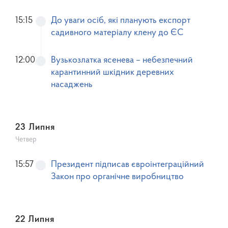
15:15
До уваги осіб, які планують експорт
садивного матеріалу клену до ЄС
12:00
Вузькозлатка ясенева – небезпечний
карантинний шкідник деревних
насаджень
23 Липня
Четвер
15:57
Президент підписав євроінтеграційний
Закон про органічне виробництво
22 Липня