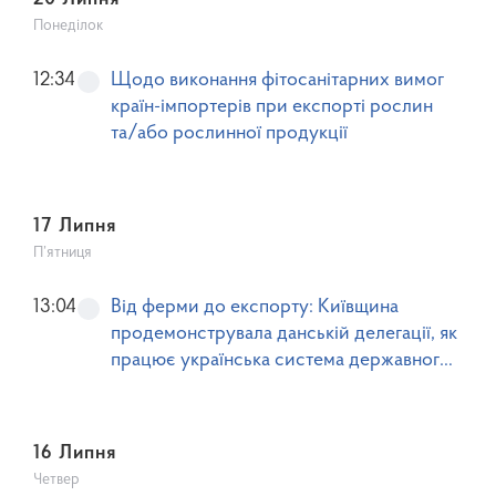
20 Липня
Понеділок
12:34
Щодо виконання фітосанітарних вимог
країн-імпортерів при експорті рослин
та/або рослинної продукції
17 Липня
П’ятниця
13:04
Від ферми до експорту: Київщина
продемонструвала данській делегації, як
працює українська система державного
контролю
16 Липня
Четвер