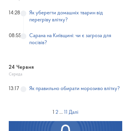
14:28
Як уберегти домашніх тварин від
перегріву влітку?
08:55
Сарана на Київщині: чи є загроза для
посівів?
24 Червня
Середа
13:17
Як правильно обирати морозиво влітку?
1
2
…
11
Далі