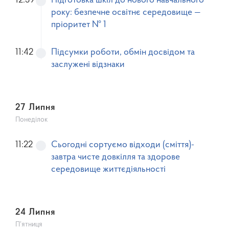
12:59
Підготовка шкіл до нового навчального
року: безпечне освітнє середовище —
пріоритет № 1
11:42
Підсумки роботи, обмін досвідом та
заслужені відзнаки
27 Липня
Понеділок
11:22
Сьогодні сортуємо відходи (сміття)-
завтра чисте довкілля та здорове
середовище життєдіяльності
24 Липня
П’ятниця