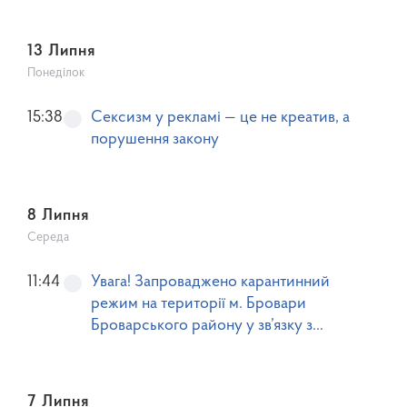
13 Липня
Понеділок
15:38
Сексизм у рекламі — це не креатив, а
порушення закону
8 Липня
Середа
11:44
Увага! Запроваджено карантинний
режим на території м. Бровари
Броварського району у зв’язку з
виявленням Вузькозлатки
ясеневоїсмарагдової (Agrilus planipennis
Fairmaire).
7 Липня