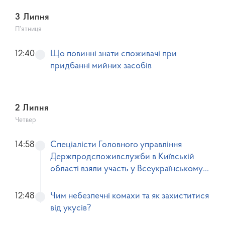
3 Липня
П’ятниця
12:40
Що повинні знати споживачі при
придбанні мийних засобів
2 Липня
Четвер
14:58
Спеціалісти Головного управління
Держпродспоживслужби в Київській
області взяли участь у Всеукраїнському
Дні поля «Сортові ресурси та
технологічні інновації»
12:48
Чим небезпечні комахи та як захиститися
від укусів?