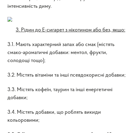
інтенсивність диму.
3. Рідин до Е-сигарет з нікотином або без, якщо:
3.1. Мають характерний запах або смак (містять
смако-ароматичні добавки: ментол, фрукти,
солодощі тощо);
3.2. Містять вітаміни та інші псевдокорисні добавки;
3.3. Містять кофеїн, таурин та інші енергетичні
добавки;
3.4. Містять добавки, що роблять викиди
кольоровими;