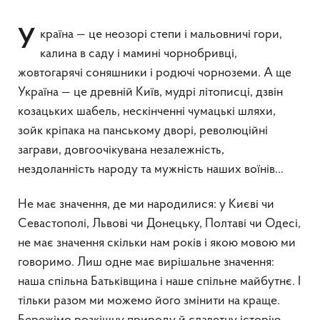
Україна — це неозорі степи і мальовничі гори,
калина в саду і мамині чорнобривці,
жовтогарячі соняшники і родючі чорноземи. А ще
Україна — це древній Київ, мудрі літописці, дзвін
козацьких шабель, нескінченні чумацькі шляхи,
зойк кріпака на панському дворі, революційні
заграви, довгоочікувана незалежність,
нездоланність народу та мужність наших воїнів…
Не має значення, де ми народилися: у Києві чи
Севастополі, Львові чи Донецьку, Полтаві чи Одесі,
не має значення скільки нам років і якою мовою ми
говоримо. Лиш одне має вирішальне значення:
наша спільна Батьківщина і наше спільне майбутнє. І
тільки разом ми можемо його змінити на краще.