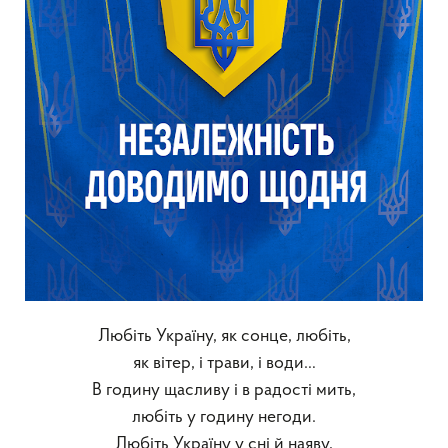
Любіть Україну, як сонце, любіть,
як вітер, і трави, і води…
В годину щасливу і в радості мить,
любіть у годину негоди.
Любіть Україну у сні й наяву,