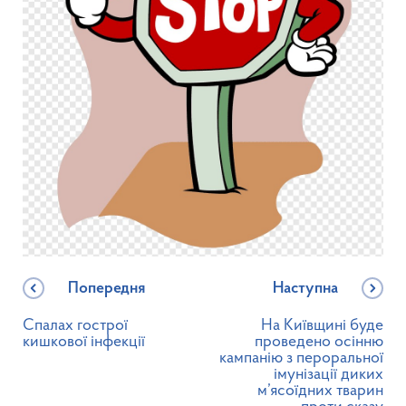
Попередня
Наступна
Спалах гострої
На Київщині буде
кишкової інфекції
проведено осінню
кампанію з пероральної
імунізації диких
м’ясоїдних тварин