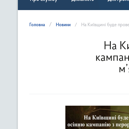
Головна
Новини
На Київщині буде проведе
На К
кампан
м’