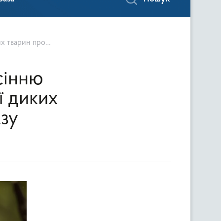
ин проти сказу
сінню
ї диких
азу