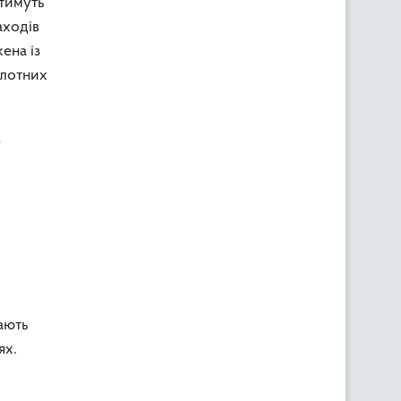
атимуть
аходів
ена із
олотних
0
ають
ях.