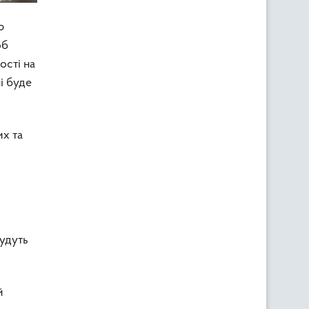
ю
об
ості на
і буде
их та
будуть
й