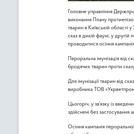
Головне управління Держпро
виконання Плану протиепізо
тварин в Київській області 
сказ в дикій фауні, у другій
проводитися осіння кампанія 
Пероральна імунізація від ск
бродячих тварин проти сказу
Для імунізації тварин від с
виробника ТОВ «Укрветпромп
Цьогоріч, у зв’язку із введ
здійснені без застосування ав
Осіння кампанія пероральної 