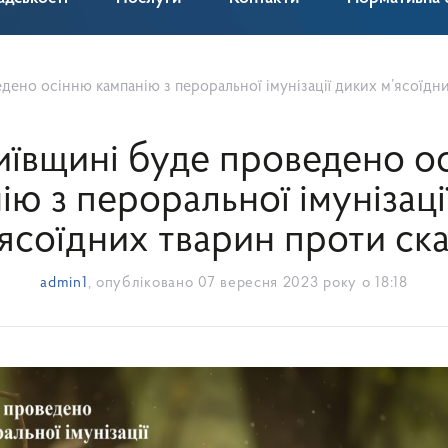
но осінню кампанію з пероральної імунізації диких м’ясоїдних твар
иївщині буде проведено о
ію з пероральної імунізаці
ясоїдних тварин проти ск
admin1
, опубліковано
07 вересня 2023 року о 18:18