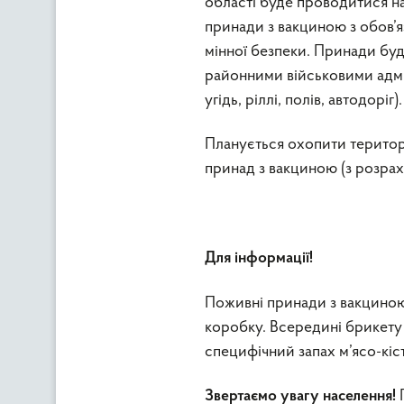
області буде проводитися н
принади з вакциною з обов’я
мінної безпеки. Принади буду
районними військовими адмі
угідь, ріллі, полів, автодоріг).
Планується охопити територі
принад з вакциною (з розраху
Для інформації!
Поживні принади з вакциною
коробку. Всередині брикету
специфічний запах м’ясо-кі
П
Звертаємо увагу населення!