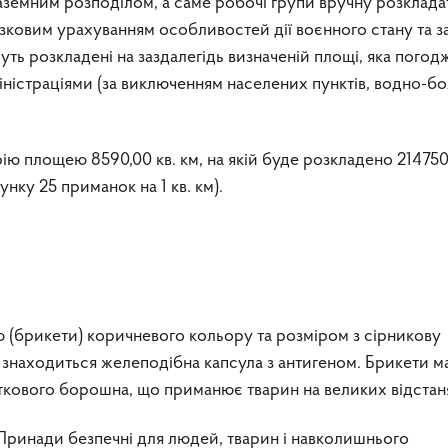
аземним розподілом, а саме робочі групи вручну розклад
зковим урахуванням особливостей дії воєнного стану та з
ть розкладені на заздалегідь визначеній площі, яка погодж
ністраціями (за виключенням населених пунктів, водно-б
ю площею 8590,00 кв. км, на якій буде розкладено 21475
нку 25 приманок на 1 кв. км).
 (брикети) коричневого кольору та розміром з сірникову
 знаходиться желеподібна капсула з антигеном. Брикети м
сткового борошна, що приманює тварин на великих відстан
ринади безпечні для людей, тварин і навколишнього