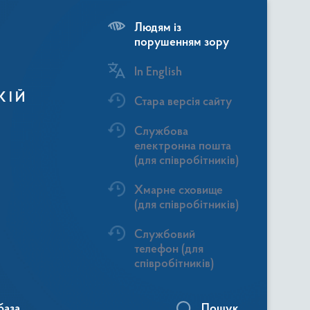
Людям із
порушенням зору
In English
КІЙ
Стара версія сайту
Службова
електронна пошта
(для співробітників)
Хмарне сховище
(для співробітників)
Службовий
телефон (для
співробітників)
база
Пошук