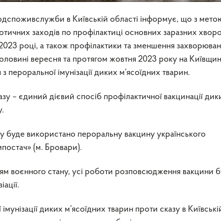
дспоживслужби в Київській області інформує, що з мето
отичних заходів по профілактиці основних заразних хвор
у 2023 році, а також профілактики та зменшення захворюван
 половині вересня та протягом жовтня 2023 року на Київщин
з пероральної імунізації диких м’ясоїдних тварин.
азу – єдиний дієвий спосіб профілактичної вакцинації дик
.
казу буде використано пероральну вакцину українського
остач» (м. Бровари).
енням воєнного стану, усі роботи розповсюдження вакцини 
іації.
імунізації диких м’ясоїдних тварин проти сказу в Київські