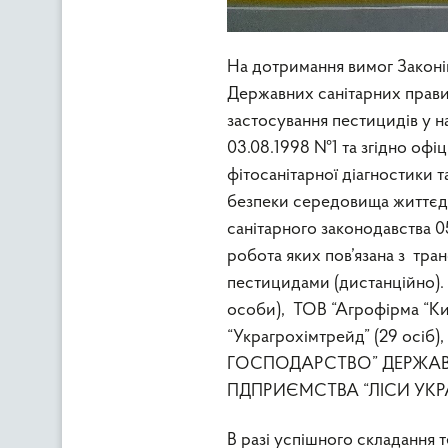
На дотримання вимог Законів
Державних санітарних правил
застосування пестицидів у 
03.08.1998 №1 та згідно офі
фітосанітарної діагностики т
безпеки середовища життєді
санітарного законодавства 0
робота яких пов’язана з тра
пестицидами (дистанційно).
особи), ТОВ “Агрофірма “К
“Украгрохімтрейд” (29 осіб
ГОСПОДАРСТВО” ДЕРЖА
ПДПРИЄМСТВА “ЛІСИ УКРАЇН
В разі успішного складання 