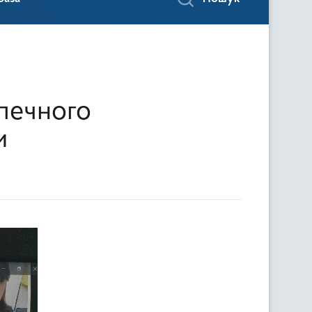
зпечного
и