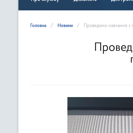
Головна
Новини
Проведено навчання з 
Проведе