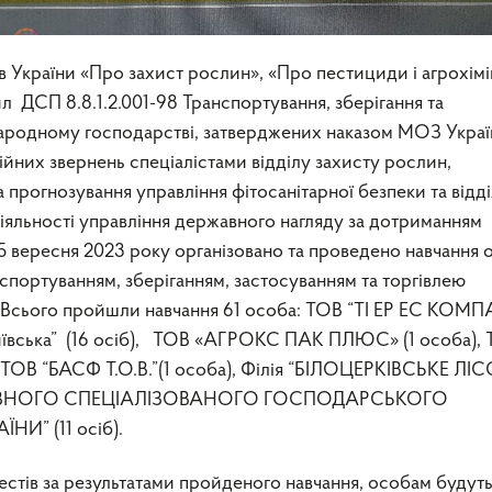
 України «Про захист рослин», «Про пестициди і агрохімі
 ДСП 8.8.1.2.001-98 Транспортування, зберігання та
народному господарстві, затверджених наказом МОЗ Украї
ційних звернень спеціалістами відділу захисту рослин,
а прогнозування управління фітосанітарної безпеки та відд
яльності управління державного нагляду за дотриманням
5 вересня 2023 року організовано та проведено навчання о
нспортуванням, зберіганням, застосуванням та торгівлею
 Всього пройшли навчання 61 особа: ТОВ “ТІ ЕР ЕС КОМПА
иївська” (16 осіб), ТОВ «АГРОКС ПАК ПЛЮС» (1 особа),
), ТОВ “БАСФ Т.О.В.”(1 особа), Філія “БІЛОЦЕРКІВСЬКЕ ЛІ
ВНОГО СПЕЦІАЛІЗОВАНОГО ГОСПОДАРСЬКОГО
И” (11 осіб).
тестів за результатами пройденого навчання, особам будут