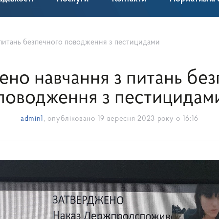
питань безпечного поводження з пестицидами
но навчання з питань бе
поводження з пестицидам
admin1
, опубліковано
19 вересня 2023 року о 16:16