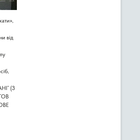
кати»,
ни від
ілу
сіб,
НІ” (3
 ТОВ
СОВЕ
ь