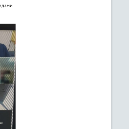
цидами