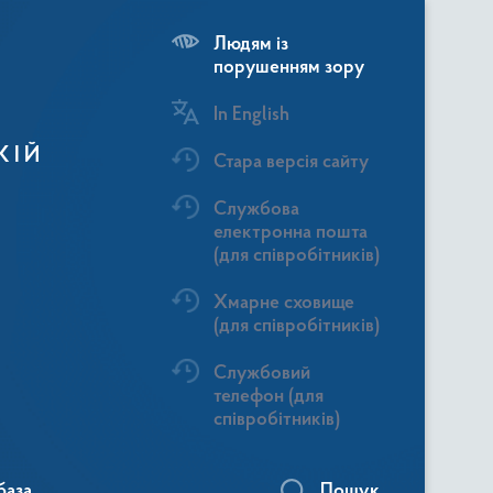
Людям із
порушенням зору
In English
КІЙ
Стара версія сайту
Службова
електронна пошта
(для співробітників)
Хмарне сховище
(для співробітників)
Службовий
телефон (для
співробітників)
база
Пошук