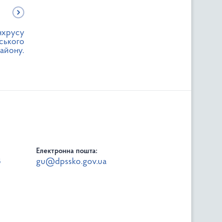
нхрусу
ського
айону.
Електронна пошта:
8
gu@dpssko.gov.ua