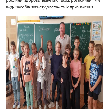
рослини, здорова планета». Також роз’яснили які є
в
иди
засобів
захисту рослин
та їх призначення.