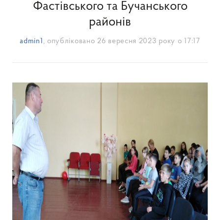
Фастівського та Бучанського
районів
admin1
, опубліковано
26 вересня 2023 року о 17:17