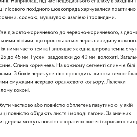
ні. Наприклад, під час нещодавнього спалаху в західній і
ці лісового похідного шовкопряда харчувалися практично 
усовими, сосною, мушмулою, азалією і трояндами.
ia
від жовто-коричневого до червоно-коричневого, з двом
ьними лініями, що простягаються через середину кожног
іж ними часто темна і виглядає як одна широка темна смуг
 25 до 45 мм. Гусені завдовжки до 40 мм, волохаті. Загаль
синє. Спина коричнева. На кожному сегменті спинм є білі
ками. З боків через усе тіло проходить широка темно-бла
шими смужками яскраво-оранжевого кольору. Лялечки
лому коконі.
бути частково або повністю обплетена павутиною, у якій
ці повністю об’їдають листя і молоді пагони. За значних
і дерева можуть повністю втратити листя і вкриваються 