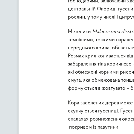
господарями, включаючи хвой
центральній Флориді гусени
рослин, у тому числі і цитр
Метелики
Malacosoma disstr
темнішими, тонкими паралел
переднього крила, область м
Розмах крил коливається від
забарвлення тіла коричнево-
які обмежені чорними рисоч
смуга, яка обмежована тон
формуються в жовтувато – бі
Кора заселених дерев може 
скупчуються гусениці. Гусени
спалахах розмноження окрем
покривом із павутини.