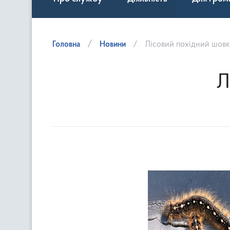
Головна
Новини
Лісовий похідний шов
Л
(M