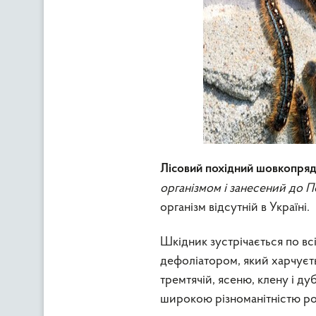
Лісовий похідний шовкопря
організмом і занесений до П
організм відсутній в Україні.
Шкідник зустрічається по в
дефоліатором, який харчуєт
тремтячій, ясеню, клену і д
широкою різноманітністю ро