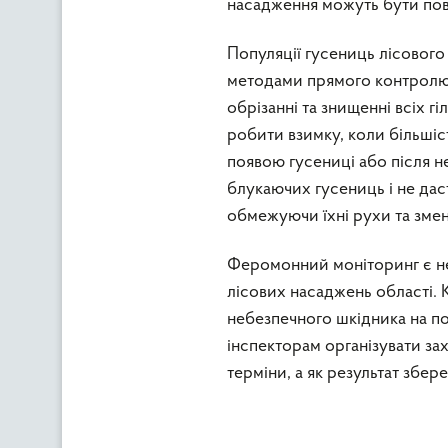
насадження можуть бути пов
Популяції гусениць лісовог
методами прямого контролю.
обрізанні та знищенні всіх г
робити взимку, коли більшіс
появою гусениці або після н
блукаючих гусениць і не дас
обмежуючи їхні рухи та змен
Феромонний моніторинг є не
лісових насаджень області. 
небезпечного шкідника на п
інспекторам організувати зах
терміни, а як результат збер