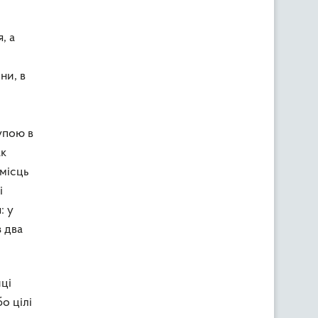
, а
ни, в
упою в
ак
 місць
і
: у
з два
ці
о цілі