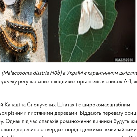
(
Malacosoma
disstria
H
ü
b
)
в Україні є карантинним шкідли
д
ереліку
регульованих шкідливих організмів в список А-1, я
сій Канаді та Сполучених Штатах і є широкомасштабним
ься різними листяними деревами. Віддають перевагу осиц
убу. Однак під час спалахів розмноження личинки будуть ж
слин з деревиною твердих порід і деякими незвичайними