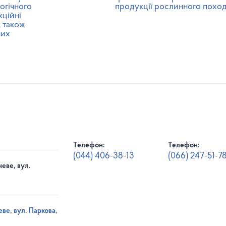
огічного
продукції рослинного похо
кційні
а також
них
Телефон:
Телефон:
(044) 406-38-13
(066) 247-51-7
еве, вул.
ве, вул. Паркова,