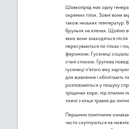
Шовкопряд має одну генерац
окремих гілок. Зовні вони в
також низьких температур. 
бруньок на кленах. Щойно ві
яких вони знаходяться після
пересуваються по гілках і 
феромони. Гусениці соціаль
стані спокою. Групова поведі
гусениці п’ятого віку харчу
для живлення і обплітають па
розповзаються у пошуку спри
тріщинах кори, під опалим л
тижні з кінця травня до липн
Першими помітними ознаками
часто скупчуються на нижніх