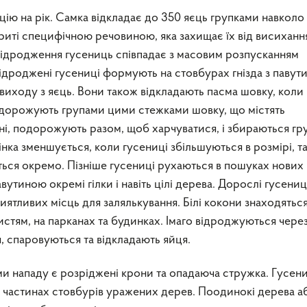
ію на рік. Самка відкладає до 350 яєць групками навколо
криті специфічною речовиною, яка захищає їх від висихання
Відродження гусениць співпадає з масовим розпусканням
дроджені гусениці формують на стовбурах гнізда з павути
 виходу з яєць. Вони також відкладають пасма шовку, коли
подорожують групами цими стежками шовку, що містять
ні, подорожують разом, щоб харчуватися, і збираються гр
нка зменшується, коли гусениці збільшуються в розмірі, т
ються окремо. Пізніше гусениці рухаються в пошуках нових
вутиною окремі гілки і навіть цілі дерева. Дорослі гусениц
ятливих місць для залялькування. Білі кокони знаходяться
истям, на парканах та будинках. Імаго відроджуються чере
я, спаровуються та відкладають яйця.
 нападу є розріджені крони та опадаюча стружка. Гусени
 частинах стовбурів уражених дерев. Поодинокі дерева аб