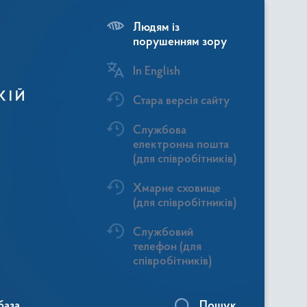
Людям із
порушенням зору
In English
КІЙ
Стара версія сайту
Службова
електронна пошта
(для співробітників)
Хмарне сховище
(для співробітників)
Службовий
телефон (для
співробітників)
база
Пошук