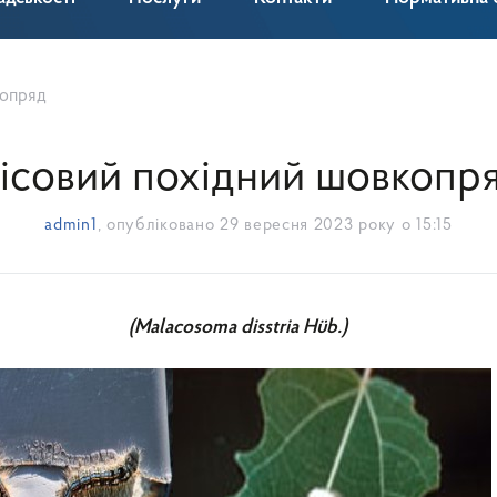
копряд
ісовий похідний шовкопр
admin1
, опубліковано
29 вересня 2023 року о 15:15
alacosoma disstria
Hüb.)