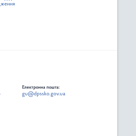
дження
Електронна пошта:
8
gu@dpssko.gov.ua