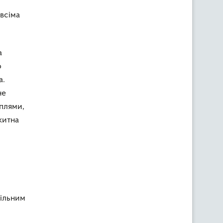
всіма
а
о
а.
не
 плями,
китна
щільним