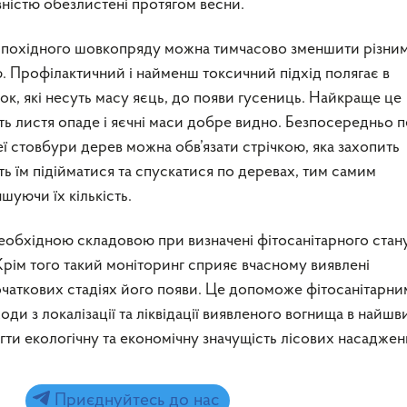
ністю обезлистені протягом весни.
о похідного шовкопряду можна тимчасово зменшити різни
 Профілактичний і найменш токсичний підхід полягає в
ілок, які несуть масу яєць, до появи гусениць. Найкраще це
ть листя опаде і яєчні маси добре видно. Безпосередньо 
еї стовбури дерев можна обв’язати стрічкою, яка захопить
ть їм підійматися та спускатися по деревах, тим самим
шуючи їх кількість.
обхідною складовою при визначені фітосанітарного стан
Крім того такий моніторинг сприяє вчасному виявлені
очаткових стадіях його появи. Це допоможе фітосанітарни
оди з локалізації та ліквідації виявленого вогнища в найшв
егти екологічну та економічну значущість лісових насаджен
Приєднуйтесь до нас