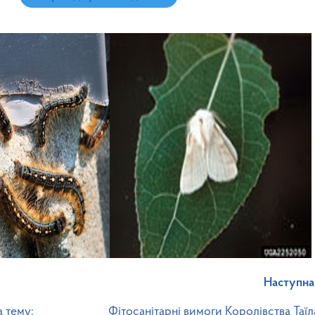
Наступна
 тему:
Фітосанітарні вимоги Королівства Таї