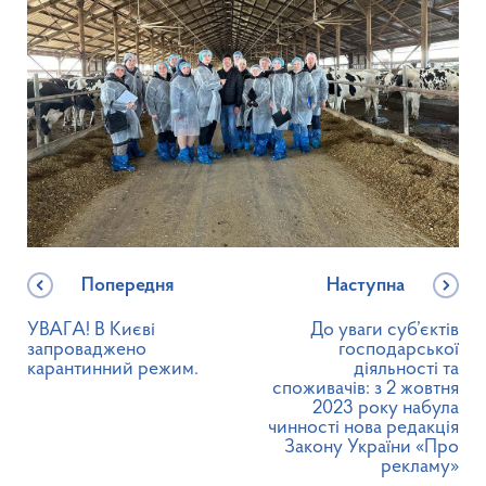
Попередня
Наступна
УВАГА! В Києві
До уваги суб’єктів
запроваджено
господарської
карантинний режим.
діяльності та
споживачів: з 2 жовтня
2023 року набула
чинності нова редакція
Закону України «Про
рекламу»