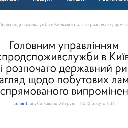
вслужби в Київській області розпочато державний ринковий нагляд щодо побутових ламп неспрямов
Головним управлінням
продспоживслужби в Київ
і розпочато державний р
агляд щодо побутових ла
спрямованого випроміне
admin1
, опубліковано
29 грудня 2023 року о 11:11