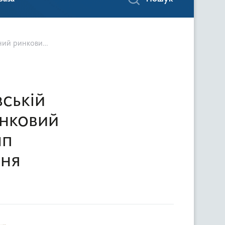
аного випромінення
ській
инковий
мп
ння