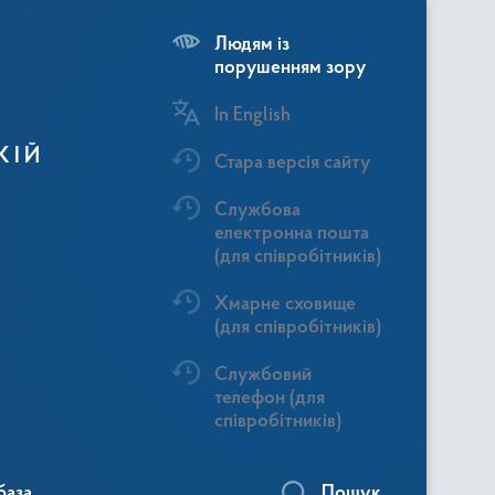
Людям із
порушенням зору
In English
КІЙ
Стара версія сайту
Службова
електронна пошта
(для співробітників)
Хмарне сховище
(для співробітників)
Службовий
телефон (для
співробітників)
база
Пошук