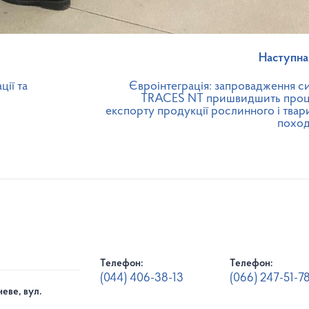
Наступна
ції та
Євроінтеграція: запровадження с
TRACES NT пришвидшить про
експорту продукції рослинного і твар
похо
Телефон:
Телефон:
(044) 406-38-13
(066) 247-51-7
еве, вул.