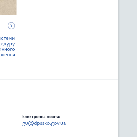
истеми
цедуру
инного
дження
Електронна пошта:
8
gu@dpssko.gov.ua