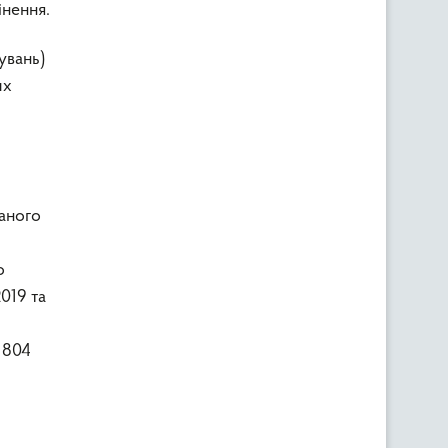
нення.
увань)
их
аного
о
2019 та
 804