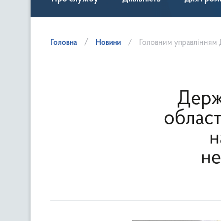
Головна
Новини
Головним управлінням Держпродспожи
Держ
област
н
не