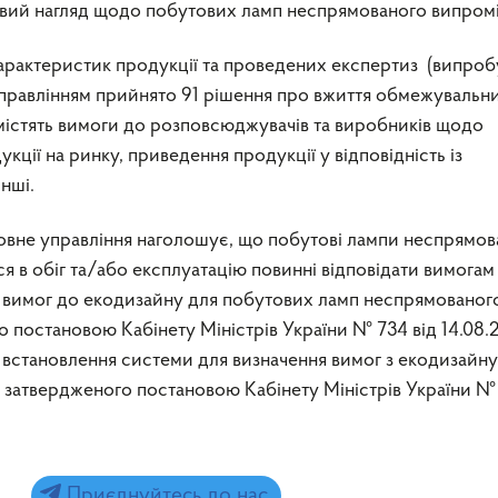
вий нагляд щодо побутових ламп неспрямованого випромі
характеристик продукції та проведених експертиз (випроб
правлінням прийнято 91 рішення про вжиття обмежувальн
і містять вимоги до розповсюджувачів та виробників щодо
кції на ринку, приведення продукції у відповідність із
нші.
вне управління наголошує, що побутові лампи неспрямов
ся в обіг та/або експлуатацію повинні відповідати вимогам
 вимог до екодизайну для побутових ламп неспрямованог
 постановою Кабінету Міністрів України № 734 від 14.08.
 встановлення системи для визначення вимог з екодизайну
 затвердженого постановою Кабінету Міністрів України №
Приєднуйтесь до нас