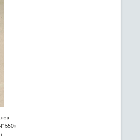
анов
 № 550»
і