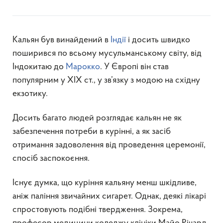
Кальян був винайдений в
Індії
і досить швидко
поширився по всьому мусульманському світу, від
Індокитаю до
Марокко
. У Європі він став
популярним у XIX ст., у зв’язку з модою на східну
екзотику.
Досить багато людей розглядає кальян не як
забезпечення потреби в курінні, а як засіб
отримання задоволення від проведення церемонії,
спосіб заспокоєння.
Існує думка, що куріння кальяну менш шкідливе,
аніж паління звичайних сигарет. Однак, деякі лікарі
спростовують подібні твердження. Зокрема,