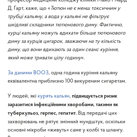
професор медицини коледжу клініки Майо Річард
Д. Гарт, каже, що «
Тютюн не є менш токсичним у
трубці кальяну, а вода у кальяні не фільтрує
шкідливі складники тютюнового диму. Фактично,
курці кальяну можуть вдихати більше тютюнового
диму за курців цигарок, зважаючи на ту кількість
диму, що вони вдихають за один сеанс куріння,
який може тривати цілу годину
».
За даними ВООЗ
, одна година куріння кальяну
еквівалентна приблизно 100 викуреним сигаретам.
У людей, які
курять кальян
,
підвищується ризик
заразитися інфекційними хворобами, такими як
Від передачі цих
туберкульоз, герпес, гепатит.
захворювань не рятує змінний мундштук, оскільки
основні мікроби «живуть» саме у колбі та шлангу.