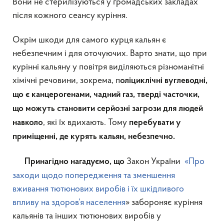
Вони не стерилізуються у громадських закладах
після кожного сеансу куріння.
Окрім шкоди для самого курця кальян є
небезпечним і для оточуючих. Варто знати, що при
курінні кальяну у повітря виділяються різноманітні
хімічні речовини, зокрема, п
оліциклічні вуглеводні,
що є канцерогенами, чадний газ, тверді часточки,
що можуть становити серйозні загрози для людей
, які їх вдихають. Тому
навколо
перебувати у
приміщенні, де курять кальян, небезпечно.
Закон України
«Про
Принагідно нагадуємо, що
заходи щодо попередження та зменшення
вживання тютюнових виробів і їх шкідливого
впливу на здоров’я населення
» забороняє куріння
кальянів та інших тютюнових виробів у