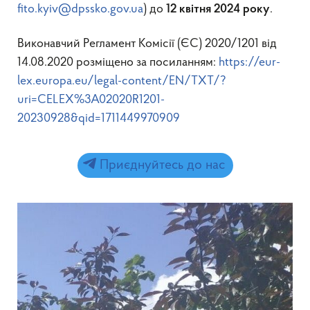
fito.kyiv@dpssko.gov.ua
) до
.
12 квітня 2024 року
Виконавчий Регламент Комісії (ЄС) 2020/1201 від
14.08.2020 розміщено за посиланням:
https://eur-
lex.europa.eu/legal-content/EN/TXT/?
uri=CELEX%3A02020R1201-
20230928&qid=1711449970909
Приєднуйтесь до нас