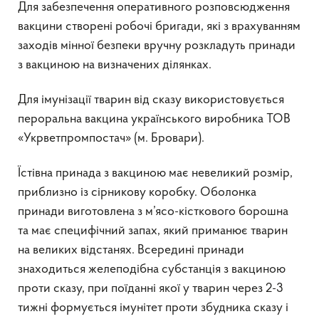
Для забезпечення оперативного розповсюдження
вакцини створені робочі бригади, які з врахуванням
заходів мінної безпеки вручну розкладуть принади
з вакциною на визначених ділянках.
Для імунізації тварин від сказу використовується
пероральна вакцина українського виробника ТОВ
«Укрветпромпостач» (м. Бровари).
Їстівна принада з вакциною має невеликий розмір,
приблизно із сірникову коробку. Оболонка
принади виготовлена з м’ясо-кісткового борошна
та має специфічний запах, який приманює тварин
на великих відстанях. Всередині принади
знаходиться желеподібна субстанція з вакциною
проти сказу, при поїданні якої у тварин через 2-3
тижні формується імунітет проти збудника сказу і