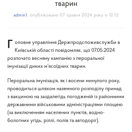
тварин
admin1
, опубліковано
07 травня 2024 року о 12:12
Головне управління Держпродспоживслужби в
Київській області повідомляє, що 07.05.2024
розпочато весняну кампанію з пероральної
імунізації диких м’ясоїдних тварин.
Пероральна імунізація, як і восени минулого року,
проводиться шляхом наземного розподілу принад
з вакциною на заздалегідь погодженій із районними
державними військовими адміністраціями площею
(за виключенням населених пунктів, водно-
болотних угідь, ріллі, полів та автодоріг).