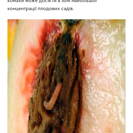
комахи може досягти в зоні найбільшої
концентрації плодових садів.