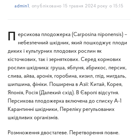
admin1
, опубліковано
15 травня 2024 року о 15:15
Персикова плодожерка (Carposina niponensis) –
небезпечний шкідник, який пошкоджує плоди
диких і культурних плодових рослин як
кісточкових, так і зерняткових. Серед кормових
рослин шкідника: груша, яблуня, абрикос, персик,
слива, айва, аронія, горобина, кизил, глід, мигдаль,
шипшина, фініки. Поширена в Азії: Китай, Корея,
Японія, Росія (Далекий схід). В Європі відсутня.
Персикова плодожерка включена до списку А-1
Карантинні шкідники, Переліку регульованих
шкідливих організмів.
Розмноження двостатеве. Перетворення повне.