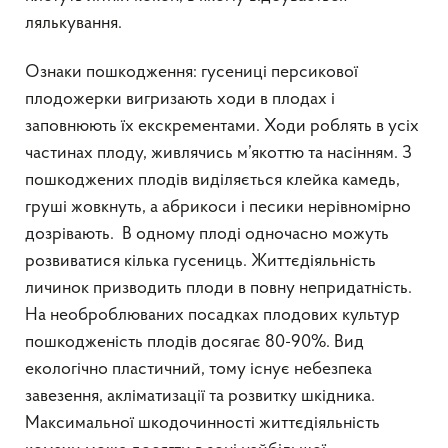
лялькування.
Ознаки пошкодження: гусениці персикової
плодожерки вигризають ходи в плодах і
заповнюють їх екскрементами. Ходи роблять в усіх
частинах плоду, живлячись м’якоттю та насінням. З
пошкоджених плодів виділяється клейка камедь,
груші жовкнуть, а абрикоси і песики нерівномірно
дозрівають. В одному плоді одночасно можуть
розвиватися кілька гусениць. Життєдіяльність
личинок призводить плоди в повну непридатність.
На необроблюваних посадках плодових культур
пошкодженість плодів досягає 80-90%. Вид
екологічно пластичний, тому існує небезпека
завезення, акліматизації та розвитку шкідника.
Максимальної шкодочинності життєдіяльність