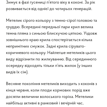
Зимує в фазі гусениці п’ятого віку в коконі. За рік
розвивається від однієї до чотирьох генерацій.
Метелик сірого кольору з темно-сірої головою та
груддю. Всередині передньої пари крил велика
темна пляма з синьою блискучою цяткою. Уздовж
зовнішнього краю крила спостерігається кілька
непримітних смужок. Задні крила сірувато-
коричневого кольору. Найлегше метеликів цього
виду відрізнити по жилкуванню. Від серединного
осередку відходять тільки п’ять жилок (у інших
видів їх сім).
Весняне покоління метеликів виходить з коконів з
кінця червня, коли плоди кормових порід вже
досягли величини волоського горіха. Метелики
найбільш активні в ранковий і вечірній час,