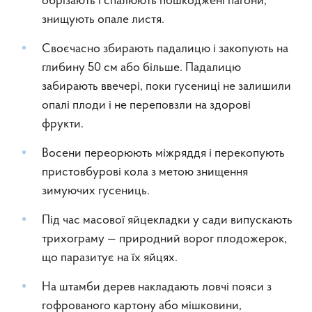
обрізають і спалюють пошкоджені пагони,
знищують опале листя.
Своєчасно збирають падалицю і закопують на
глибину 50 см або більше. Падалицю
забирають ввечері, поки гусениці не залишили
опалі плоди і не переповзли на здорові
фрукти.
Восени переорюють міжряддя і перекопують
пристовбурові кола з метою знищення
зимуючих гусениць.
Під час масової яйцекладки у сади випускають
трихограму — природний ворог плодожерок,
що паразитує на їх яйцях.
На штамби дерев накладають ловчі пояси з
гофрованого картону або мішковини,