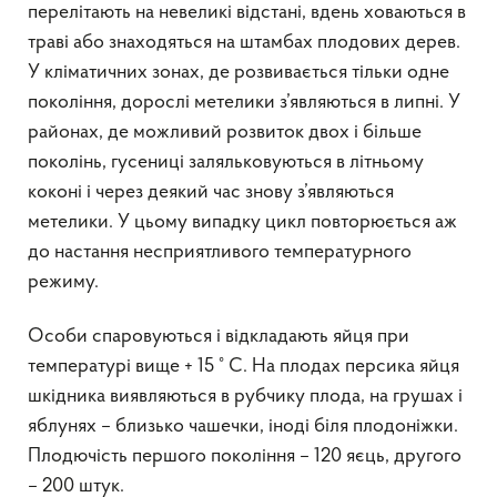
перелітають на невеликі відстані, вдень ховаються в
траві або знаходяться на штамбах плодових дерев.
У кліматичних зонах, де розвивається тільки одне
покоління, дорослі метелики з’являються в липні. У
районах, де можливий розвиток двох і більше
поколінь, гусениці заляльковуються в літньому
коконі і через деякий час знову з’являються
метелики. У цьому випадку цикл повторюється аж
до настання несприятливого температурного
режиму.
Особи спаровуються і відкладають яйця при
температурі вище + 15 ° C. На плодах персика яйця
шкідника виявляються в рубчику плода, на грушах і
яблунях – близько чашечки, іноді біля плодоніжки.
Плодючість першого покоління – 120 яєць, другого
– 200 штук.