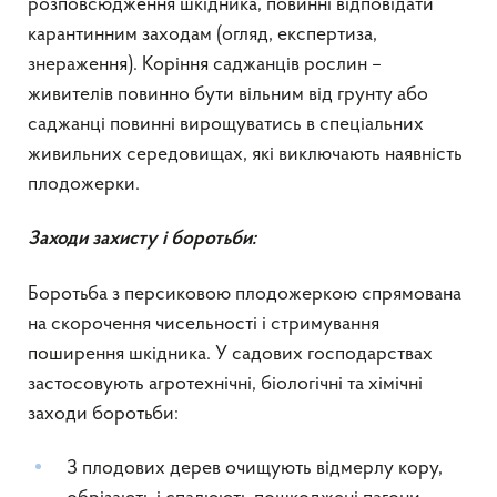
розповсюдження шкідника, повинні відповідати
карантинним заходам (огляд, експертиза,
знераження). Коріння саджанців рослин –
живителів повинно бути вільним від грунту або
саджанці повинні вирощуватись в спеціальних
живильних середовищах, які виключають наявність
плодожерки.
Заходи захисту і боротьби
:
Боротьба з персиковою плодожеркою спрямована
на скорочення чисельності і стримування
поширення шкідника. У садових господарствах
застосовують агротехнічні, біологічні та хімічні
заходи боротьби:
З плодових дерев очищують відмерлу кору,