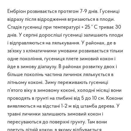
Ембріон розвивається протягом 7-9 днів. Гусениці
відразу після відродження вгризаються в плоди.
Стадія гусениці при температурі + 25 ° C триває 30
днів. У серпні доросліші гусениці залишають плоди
і відправляються на лялькування. У районах, де в
зв’язку з кліматичними умовами розвивається тільки
одне покоління, гусениця плете зимовий кокон і
йде в зимову діапаузу. В районах розвитку двох і
більше поколінь частина личинок лялькується в
літньому коконі. Зиму переживають гусениці
п’ятого віку в зимовому коконі, холодні місяці вони
проводять в грунті на глибині від 5 до 10 см. Кокони
виявляються на відстані 1-2 м від штамба дерева. У
травні личинки залишають зимовий кокон і
пересуваються до поверхні грунту. Там вони
плетуть літній кокон, в якому відбувається