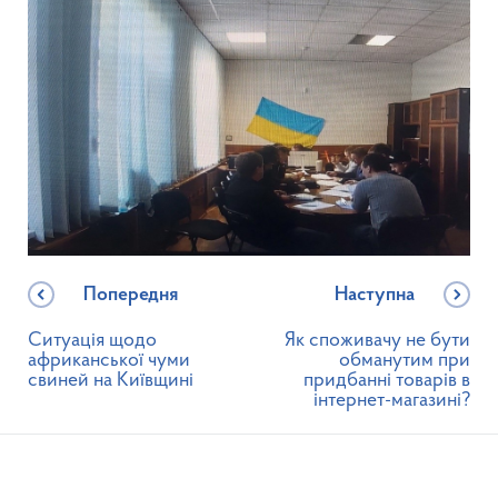
Попередня
Наступна
Ситуація щодо
Як споживачу не бути
африканської чуми
обманутим при
свиней на Київщині
придбанні товарів в
інтернет-магазині?