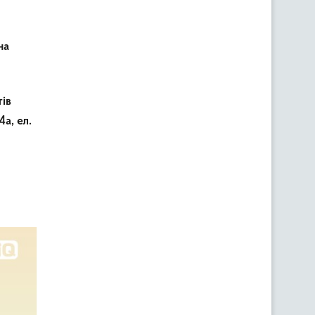
на
тів
а, ел.