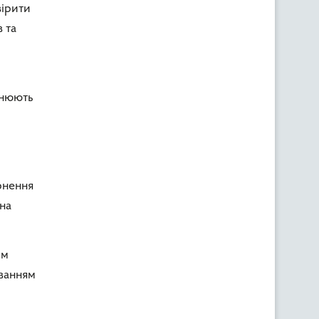
ірити
 та
снюють
рнення
 на
ом
уванням