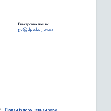
Електронна пошта:
8
gu@dpssko.gov.ua
Людям із порушенням зору