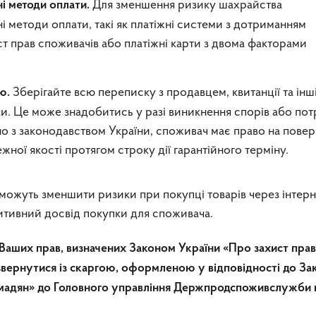
Для зменшення ризику шахрайства
і методи оплати.
 методи оплати, такі як платіжні системи з дотриманням
т прав споживачів або платіжні карти з двома факторами
Зберігайте всю переписку з продавцем, квитанції та інш
ю.
. Це може знадобитись у разі виникнення спорів або пот
но з законодавством України, споживач має право на пове
жної якості протягом строку дії гарантійного терміну.
можуть зменшити ризики при покупці товарів через інтерн
итивний досвід покупки для споживача.
і Ваших прав, визначених Законом України «Про захист прав
звернутися із скаргою, оформленою у відповідності до За
омадян» до Головного управління Держпродспоживслужби 