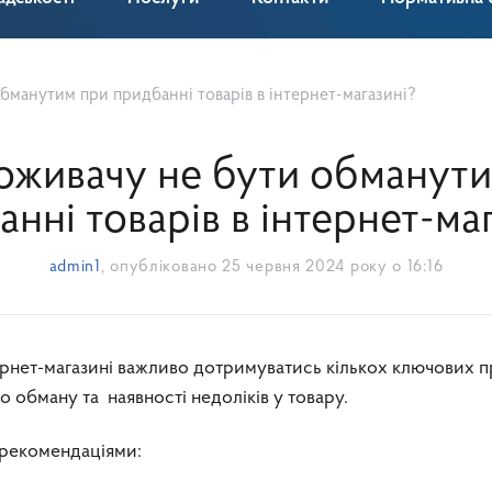
бманутим при придбанні товарів в інтернет-магазині?
оживачу не бути обманут
нні товарів в інтернет-ма
admin1
, опубліковано
25 червня 2024 року о 16:16
обману та наявності недоліків у товару.
 рекомендаціями: