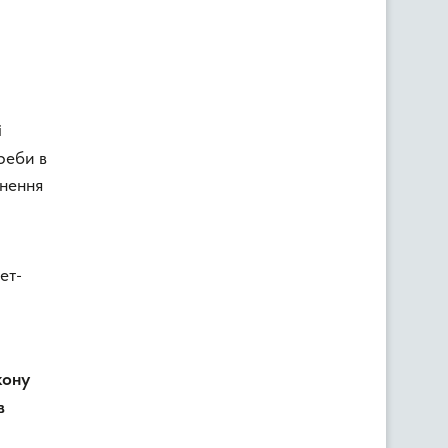
і
реби в
рнення
ет-
кону
в