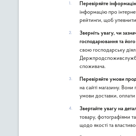
Перевіряйте інформаці
інформацію про інтернет
рейтинги, щоб упевнити
Зверніть увагу, чи зазн
господарювання та його
свою господарську діяль
Держпродспоживслужби 
споживача.
Перевіряйте умови про
на сайті магазину. Вони
умови доставки, оплати т
Звертайте увагу на детал
товару, фотографіями т
щодо якості та властиво