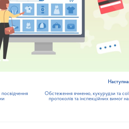
Наступна
 посвідчення
Обстеження ячменю, кукурудзи та сої 
ми
протоколів та інспекційних вимог н