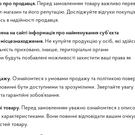
Перед замовленням товару важливо перев
ю про продавця.
-магазин та його репутацію. Досліджуйте відгуки покупців
сь в надійності продавця.
ачена на сайті інформація про найменування суб’єкта
Не купуйте продукцію у осіб, які здій
 місцезнаходження.
ність приховано, інакше, територіальні органи
будуть позбавлені можливості захистити ваші права як
Ознайомтеся з умовами продажу та політикою пове
дажу.
 повинні бути доступними та зрозумілими. Звертайте увагу
а гарантійні зобов’язання.
Перед замовленням уважно ознайомтеся з опис
і товару.
а характеристиками. Вони повинні відповідати вашим очік
стей товару.