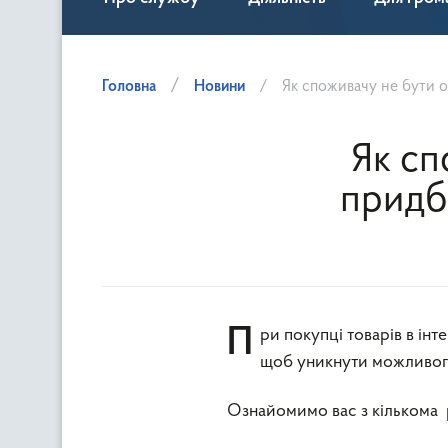
Головна
Новини
Як споживачу не бути о
Як сп
придба
При покупці товарів в інтернет-магазині важливо дотримуватись кількох ключових правил,
щоб уникнути можливого 
Ознайомимо вас з кількома