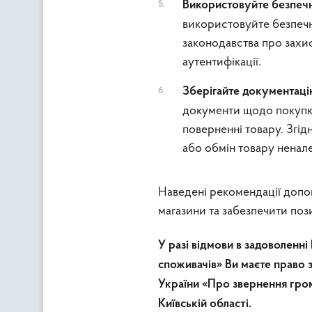
Використовуйте безпечн
використовуйте безпечні
законодавства про захис
аутентифікації.
Зберігайте документаці
документи щодо покупки
поверненні товару. Згід
або обмін товару ненале
Наведені рекомендації допо
магазини та забезпечити поз
У разі відмови в задоволенн
споживачів» Ви маєте право 
України «Про звернення гр
Київській області.