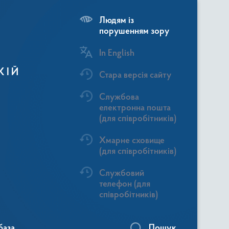
Людям із
порушенням зору
In English
КІЙ
Стара версія сайту
Службова
електронна пошта
(для співробітників)
Хмарне сховище
(для співробітників)
Службовий
телефон (для
співробітників)
база
Пошук