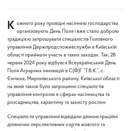
Кожного року провідні насіннєві господарства
організовують День Поля і вже стало доброю
традицією запрошувати спеціалістів Головного
управління Держпродспоживслужби в Київській
області приймати участь в таких заходах. Так, 28
червня 2024 року відбувся Всеукраїнський День
Поля Аграрних інновацій в С(Ф)Г “Т.В.К.”, с.
Ємчиха, Миронівського району, Київської області
на який також було запрошено спеціалістів
управління контролю в сферах насінництва та
розсадництва, карантину та захисту рослин.
Спеціалісти управління відвідали демонстраційні
діляночки перспективних сортів жовтого та