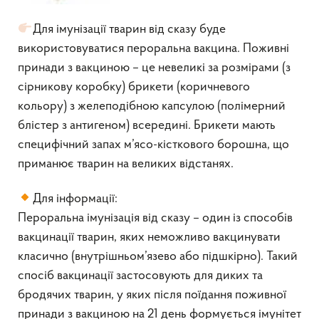
Для імунізації тварин від сказу буде
використовуватися пероральна вакцина. Поживні
принади з вакциною – це невеликі за розмірами (з
сірникову коробку) брикети (коричневого
кольору) з желеподібною капсулою (полімерний
блістер з антигеном) всередині. Брикети мають
специфічний запах м’ясо-кісткового борошна, що
приманює тварин на великих відстанях.
Для інформації:
Пероральна імунізація від сказу – один із способів
вакцинації тварин, яких неможливо вакцинувати
класично (внутрішньом’язево або підшкірно). Такий
спосіб вакцинації застосовують для диких та
бродячих тварин, у яких після поїдання поживної
принади з вакциною на 21 день формується імунітет