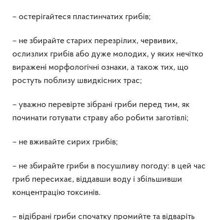
– остерігайтеся пластинчатих грибів;
– не збирайте старих перезрілих, червивих,
ослизлих грибів або дуже молодих, у яких нечітко
виражені морфологічні ознаки, а також тих, що
ростуть поблизу швидкісних трас;
– уважно перевірте зібрані гриби перед тим, як
починати готувати страву або робити заготівлі;
– не вживайте сирих грибів;
– не збирайте гриби в посушливу погоду: в цей час
гриб пересихає, віддавши воду і збільшивши
концентрацію токсинів.
– відібрані гриби спочатку промийте та відваріть