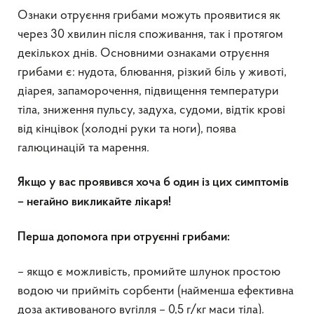
Ознаки отруєння грибами можуть проявитися як
через 30 хвилин після споживання, так і протягом
декількох днів. Основними ознаками отруєння
грибами є: нудота, блювання, різкий біль у животі,
діарея, запаморочення, підвищення температури
тіла, зниження пульсу, задуха, судоми, відтік крові
від кінцівок (холодні руки та ноги), поява
галюцинацій та марення.
Якщо у вас проявився хоча б один із цих симптомів
– негайно викликайте лікаря!
Перша допомога при отруєнні грибами:
– якщо є можливість, промийте шлунок простою
водою чи прийміть сорбенти (найменша ефективна
доза активованого вугілля – 0,5 г/кг маси тіла).