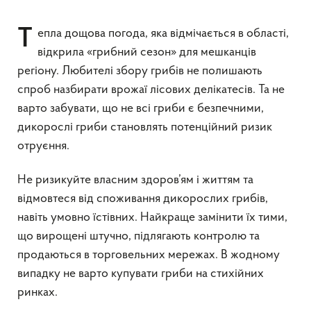
Тепла дощова погода, яка відмічається в області,
відкрила «грибний сезон» для мешканців
регіону. Любителі збору грибів не полишають
спроб назбирати врожаї лісових делікатесів. Та не
варто забувати, що не всі гриби є безпечними,
дикорослі гриби становлять потенційний ризик
отруєння.
Не ризикуйте власним здоров’ям і життям та
відмовтеся від споживання дикорослих грибів,
навіть умовно їстівних. Найкраще замінити їх тими,
що вирощені штучно, підлягають контролю та
продаються в торговельних мережах. В жодному
випадку не варто купувати гриби на стихійних
ринках.