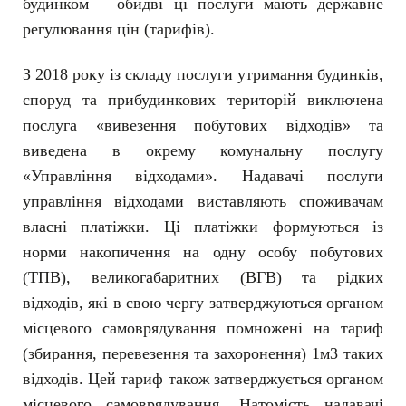
будинком – обидві ці послуги мають державне
регулювання цін (тарифів).
З 2018 року із складу послуги утримання будинків,
споруд та прибудинкових територій виключена
послуга «вивезення побутових відходів» та
виведена в окрему комунальну послугу
«Управління відходами». Надавачі послуги
управління відходами виставляють споживачам
власні платіжки. Ці платіжки формуються із
норми накопичення на одну особу побутових
(ТПВ), великогабаритних (ВГВ) та рідких
відходів, які в свою чергу затверджуються органом
місцевого самоврядування помножені на тариф
(збирання, перевезення та захоронення) 1м3 таких
відходів. Цей тариф також затверджується органом
місцевого самоврядування. Натомість надавачі