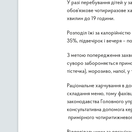
У разі перебування дітей у з
обов’язкове чотириразове ха
хвилин до 19 години.
Розподіл їжі за калорійністю
35%, підвечірок і вечеря – п
З метою попередження захвор
суворо забороняється прино
тістечка), морозиво, напої, у
Раціональне харчування в д
складання меню, тому фахів
законодавства Головного уп
консультативна допомога кер
примірного чотиритижневог