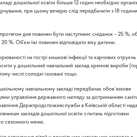
акладі дошкільної освіти більше 12 годин необхідно органі
рчування, при цьому вечерю слід передбачити з 18 годин
 протягом дня повинен бути наступним: сніданок – 25 %, об
о 20 %. Об’єм їжі повинен відповідати віку дитини.
юваності на гострі кишкові інфекції та харчових отруєнь
сити у дошкільний навчальний заклад кремові вироби (то
 тому числі солодкі газовані тощо.
ошкільному навчальному закладі передбачає обов`язкове
цями управління державного нагляду за дотриманням саніт
равління Держпродспоживслужби в Київській області над
івникам закладів дошкільної освіти з питань підготовки
о сезонного меню.