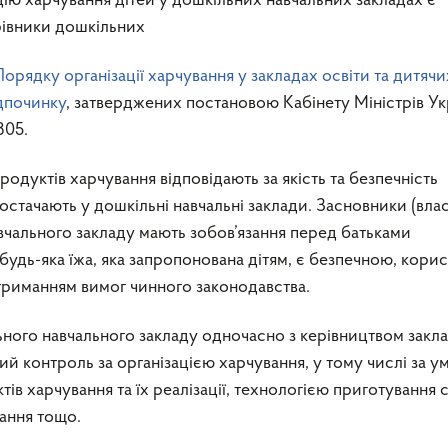
цію харчування дітей у дошкільних навчальних закладах є
рівники дошкільних
Порядку організації харчування у закладах освіти та дитячи
ідпочинку
, затверджених постановою Кабінету Міністрів Ук
305.
одуктів харчування відповідають за якість та безпечність
постачають у дошкільні навчальні заклади. Засновники (вла
вчального закладу мають зобов’язання перед батьками
 будь-яка їжа, яка запропонована дітям, є безпечною, кори
триманням вимог чинного законодавства.
ого навчального закладу одночасно з керівництвом закл
ий контроль за організацією харчування, у тому числі за 
тів харчування та їх реалізації, технологією приготування с
ання тощо.