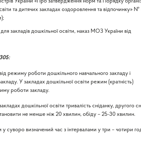
стрів України «Про затвердження норм та Порядку організ
світи та дитячих закладах оздоровлення та відпочинку» №
);
для закладів дошкільної освіти, наказ МОЗ України від
305:
від режиму роботи дошкільного навчального закладу і
акладу. У закладах дошкільної освіти режим (кратність)
жиму роботи закладу.
акладах дошкільної освіти тривалість сніданку, другого сн
становити не менше ніж 20 хвилин, обіду – 25-30 хвилин.
м у суворо визначений час з інтервалами у три – чотири го