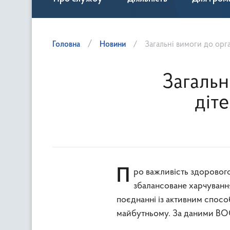
Головна
Новини
Загальні вимоги до орга
Загальн
діте
Про важливість здорового харчування відомо усім. Також не викликає сумніву, що
збалансоване харчуванн
поєднанні із активним спосо
майбутньому. За даними ВОО