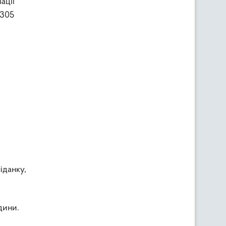
ації
 305
іданку,
дини.