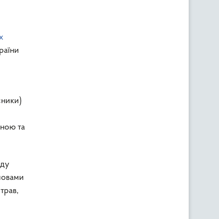
х
раїни
сники)
сною та
аду
умовами
трав,