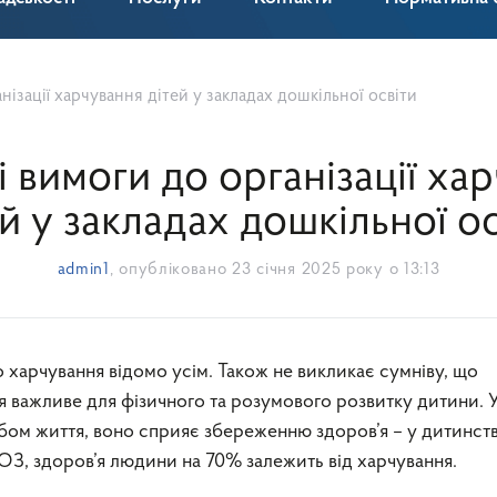
нізації харчування дітей у закладах дошкільної освіти
і вимоги до організації ха
й у закладах дошкільної о
admin1
, опубліковано
23 січня 2025 року о 13:13
я важливе для фізичного та розумового розвитку дитини. 
бом життя, воно сприяє збереженню здоров’я – у дитинств
З, здоров’я людини на 70% залежить від харчування.