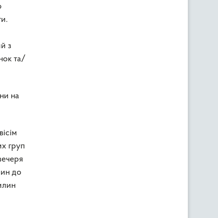
ю
и.
й з
нок та/
ни на
вісім
их груп
 вечеря
лин до
вилин