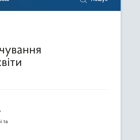
рчування
світи
У
і та