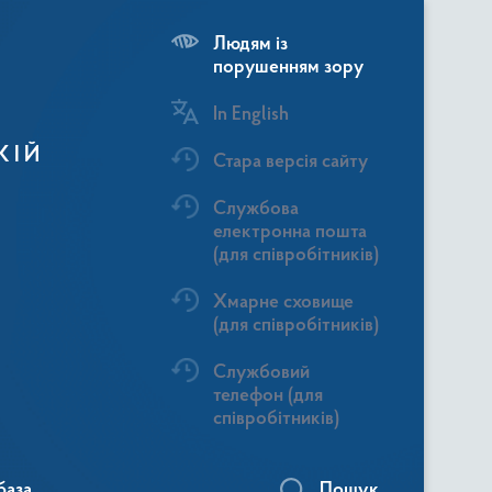
Людям із
порушенням зору
In English
КІЙ
Стара версія сайту
Службова
електронна пошта
(для співробітників)
Хмарне сховище
(для співробітників)
Службовий
телефон (для
співробітників)
база
Пошук