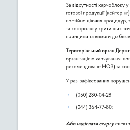
За відсутності харчоблоку у
готової продукції (кейтерін
постійно діючих процедур, 
та контролю у критичних то
принципи та вимоги до безпе
Територіальний орган Дер
організацією харчування, по
рекомендоване МОЗ) та конт
У разі зафіксованих порушен
(050) 230-04-28;
(044) 364-77-80;
елект
Або надіслати скаргу