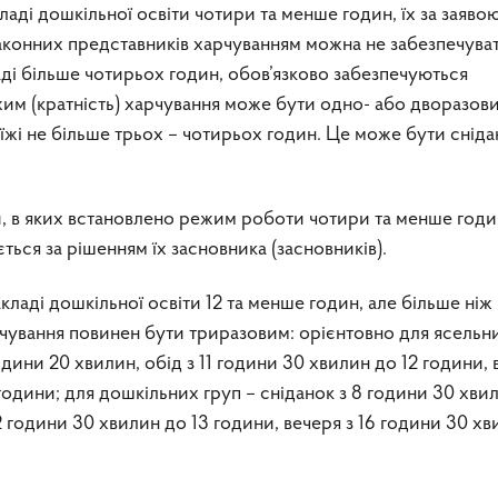
ладі дошкільної освіти чотири та менше годин, їх за заяво
законних представників харчуванням можна не забезпечуват
ладі більше чотирьох годин, обов’язково забезпечуються
им (кратність) харчування може бути одно- або дворазови
жі не більше трьох – чотирьох годин. Це може бути сніда
и, в яких встановлено режим роботи чотири та менше годи
ться за рішенням їх засновника (засновників).
акладі дошкільної освіти 12 та менше годин, але більше ніж 
рчування повинен бути триразовим: орієнтовно для ясельн
одини 20 хвилин, обід з 11 години 30 хвилин до 12 години,
 години; для дошкільних груп – сніданок з 8 години 30 хви
2 години 30 хвилин до 13 години, вечеря з 16 години 30 х