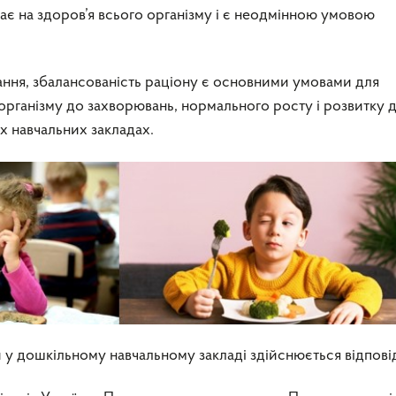
є на здоров’я всього організму і є неодмінною умовою
ння, збалансованість раціону є основними умовами для
рганізму до захворювань, нормального росту і розвитку д
х навчальних закладах.
й у дошкільному навчальному закладі здійснюється відпові