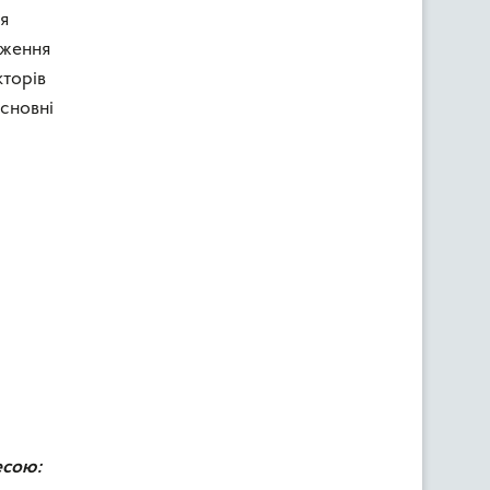
я
дження
кторів
сновні
есою: