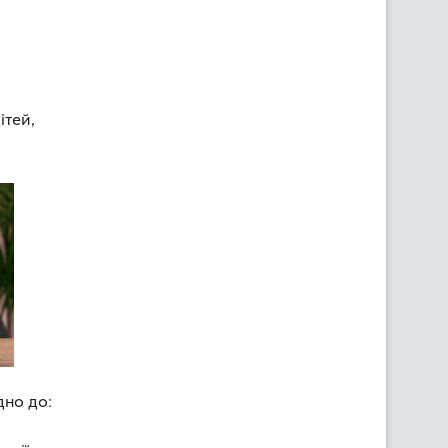
ітей,
дно до: