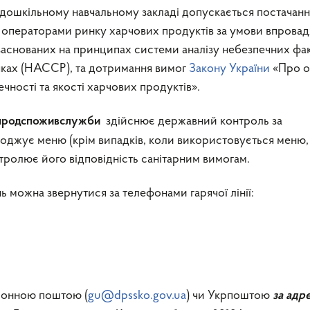
 дошкільному навчальному закладі допускається постачанн
г) операторами ринку харчових продуктів за умови впрова
заснованих на принципах системи аналізу небезпечних фа
чках (НАССР), та дотримання вимог
Закону України
«Про о
чності та якості харчових продуктів».
здійснює державний контроль за
жпродспоживслужби
годжує меню (крім випадків, коли використовується меню,
ролює його відповідність санітарним вимогам.
ь можна звернутися за телефонами гарячої лінії:
ронною поштою (
gu@dpssko.gov.ua
) чи Укрпоштою
за адр