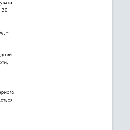
зувати
и 30
ід –
 дітей
рти,
арного
ається