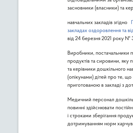
Відповідальними за організа
засновники (власники) та ке
навчальних закладів згідно
закладах оздоровлення та в
від 24 березня 2021 року № 
Виробники, постачальники пр
продуктів та сировини, яку 
та керівники дошкільного на
(опікунами) дітей про те, що
приготованою в закладі з до
Медичний персонал дошкільн
повинні здійснювати постійн
і строками зберігання продук
дотримуванням норм харчув