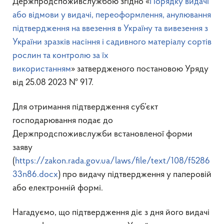
Держпродспоживслужбою згідно «
Порядку видачі
або відмови у видачі, переоформлення, анулювання
підтвердження на ввезення в Україну та вивезення з
України зразків насіння і садивного матеріалу сортів
рослин та контролю за їх
використанням
» затвердженого постановою Уряду
від 25.08 2023 № 917.
Для отримання підтвердження суб’єкт
господарювання подає до
Держпродспоживслужби встановленої форми
заяву
(
https://zakon.rada.gov.ua/laws/file/text/108/f5286
33n86.docx
) про видачу підтвердження у паперовій
або електронній формі.
Нагадуємо, що підтвердження діє з дня його видачі