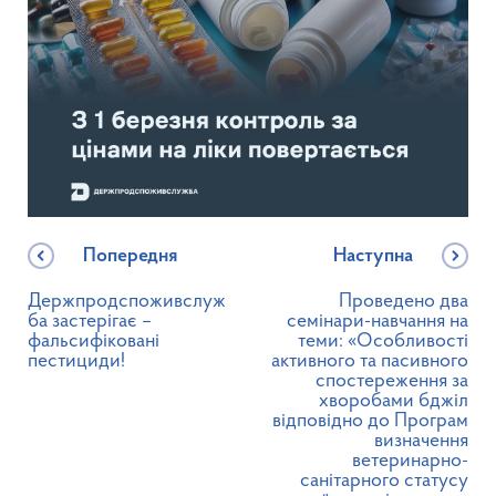
Попередня
Наступна
Держпродспоживслуж
Проведено два
ба застерігає –
семінари-навчання на
фальсифіковані
теми: «Особливості
пестициди!
активного та пасивного
спостереження за
хворобами бджіл
відповідно до Програм
визначення
ветеринарно-
санітарного статусу