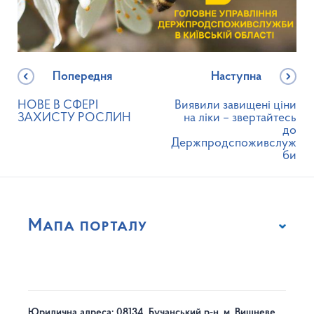
Попередня
Наступна
НОВЕ В СФЕРІ
Виявили завищені ціни
ЗАХИСТУ РОСЛИН
на ліки – звертайтесь
до
Держпродспоживслуж
би
Мапа порталу
Юридична адреса: 08134, Бучанський р-н, м. Вишневе,