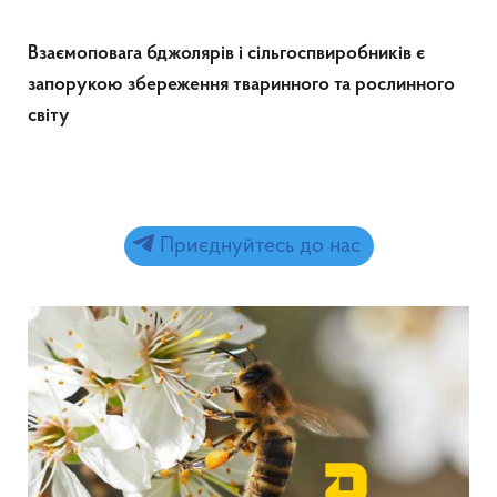
Взаємоповага бджолярів і сільгоспвиробників є
запорукою збереження тваринного та рослинного
світу
Приєднуйтесь до нас