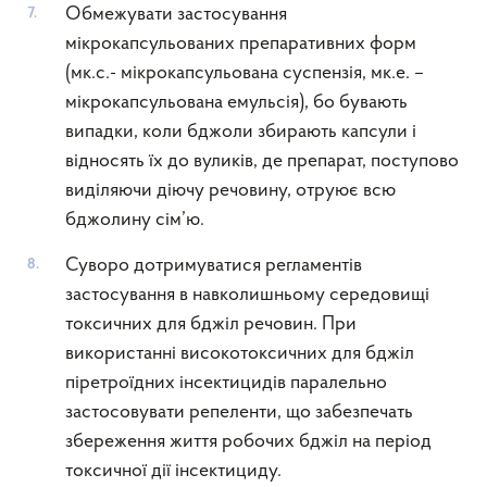
Обмежувати застосування
мікрокапсульованих препаративних форм
(мк.с.- мікрокапсульована суспензія, мк.е. –
мікрокапсульована емульсія), бо бувають
випадки, коли бджоли збирають капсули і
відносять їх до вуликів, де препарат, поступово
виділяючи діючу речовину, отруює всю
бджолину сім’ю.
Суворо дотримуватися регламентів
застосування в навколишньому середовищі
токсичних для бджіл речовин. При
використанні високотоксичних для бджіл
піретроїдних інсектицидів паралельно
застосовувати репеленти, що забезпечать
збереження життя робочих бджіл на період
токсичної дії інсектициду.