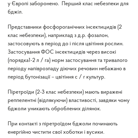
у Європі заборонено. Перший клас небезпеки для
бджіл.
Представники фосфороганічних інсектицидів (2
клас небезпеки), наприклад з д.р. фозалон,
застосовують в період до і після цвітіння рослин.
Застосування ФОС інсектицидів через високі
(порядка1-2 л / га) норм застосування та тривалого
періоду напіврозпаду діючих речовин небажано в
період бутонізації – цвітіння с / г культур.
Піретроїди (2-3 клас небезпеки) мають виражені
реппелентні (відлякуючи) властивості, завдяки чому
бджоли уникають оброблених ділянок.
При контакті з піретроїдом бджоли починають
енергійно чистити свої хоботки і вусики.