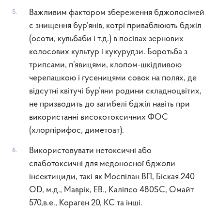
Важливим фактором збереження бджолосімей
є знищення бур’янів, котрі приваблюють бджіл
(осоти, кульбаби і т.д.) в посівах зернових
колосових культур і кукурудзи. Боротьба з
трипсами, п’явицями, клопом-шкідливою
черепашкою і гусеницями совок на полях, де
відсутні квітучі бур’яни родини складноцвітих,
не призводить до загибелі бджіл навіть при
використанні високотоксичних ФОС
(хлорпірифос, диметоат).
Використовувати нетоксичні або
слаботоксичні для медоносної бджоли
інсектициди, такі як Моспілан ВП, Біская 240
OD, м.д., Маврік, ЕВ., Каліпсо 480SC, Омайт
570,в.е., Кораген 20, КС та інші.