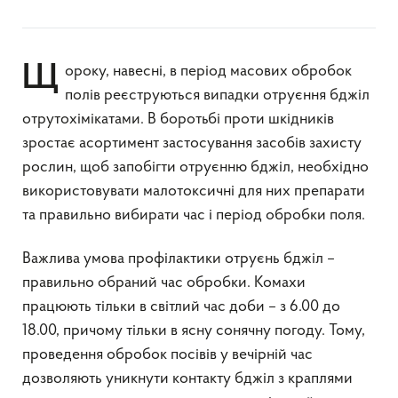
Щороку, навесні, в період масових обробок
полів реєструються випадки отруєння бджіл
отрутохімікатами. В боротьбі проти шкідників
зростає асортимент застосування засобів захисту
рослин, щоб запобігти отруєнню бджіл, необхідно
використовувати малотоксичні для них препарати
та правильно вибирати час і період обробки поля.
Важлива умова профілактики отруєнь бджіл –
правильно обраний час обробки. Комахи
працюють тільки в світлий час доби – з 6.00 до
18.00, причому тільки в ясну сонячну погоду. Тому,
проведення обробок посівів у вечірній час
дозволяють уникнути контакту бджіл з краплями