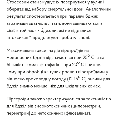
Стресовий стан змушує їх повернутися у вулик і
оберігає від набору смертельної дози. Аналогічний
результат спостерігається при паралічі бджіл:
втративши здатність літати, вони залишаються в
сім’ї, в той час як бджоли, які не піддалися
інтоксикації, продовжують роботу в полі.
Максимальна токсична дія піретроїдів на
о
медоносних бджіл відзначається при 25
С, а на
о
більшість комах-фітофагів – при 20
С і нижче.
Тому при обробці квітучих рослин піретроїдами у
о
відносно прохолодну погоду (12-15
С) ризики для
бджіл значно менше, ніж для шкідливих комах.
Піретроїди також характеризуються за токсичністю
для бджіл від високотоксичних (циперметрин,
перметрин) до нетоксичних (флювалінат).