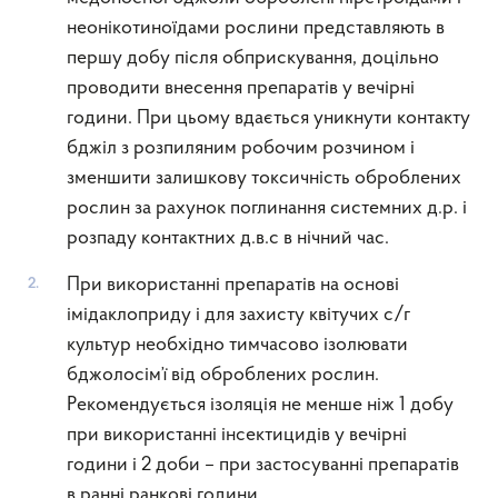
неонікотиноїдами рослини представляють в
першу добу після обприскування, доцільно
проводити внесення препаратів у вечірні
години. При цьому вдається уникнути контакту
бджіл з розпиляним робочим розчином і
зменшити залишкову токсичність оброблених
рослин за рахунок поглинання системних д.р. і
розпаду контактних д.в.с в нічний час.
При використанні препаратів на основі
імідаклоприду і для захисту квітучих с/г
культур необхідно тимчасово ізолювати
бджолосім’ї від оброблених рослин.
Рекомендується ізоляція не менше ніж 1 добу
при використанні інсектицидів у вечірні
години і 2 доби – при застосуванні препаратів
в ранні ранкові години.