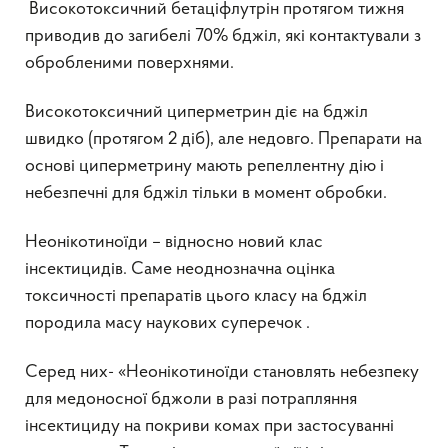
Високотоксичний бетаціфлутрін протягом тижня
приводив до загибелі 70% бджіл, які контактували з
обробленими поверхнями.
Високотоксичний циперметрин діє на бджіл
швидко (протягом 2 діб), але недовго. Препарати на
основі циперметрину мають репеллентну дію і
небезпечні для бджіл тільки в момент обробки.
Неонікотиноїди – відносно новий клас
інсектицидів. Саме неоднозначна оцінка
токсичності препаратів цього класу на бджіл
породила масу наукових суперечок .
Серед них- «Неонікотиноїди становлять небезпеку
для медоносної бджоли в разі потрапляння
інсектициду на покриви комах при застосуванні