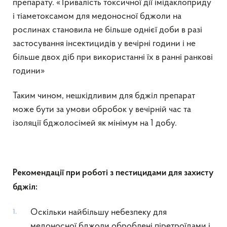
препарату. «Тривалість токсичної дії імідаклоприду
і тіаметоксамом для медоносної бджоли на
рослинах становила не більше однієї доби в разі
застосування інсектицидів у вечірні години і не
більше двох діб при використанні їх в ранні ранкові
години»
Таким чином, нешкідливим для бджіл препарат
може бути за умови обробок у вечірній час та
ізоляції бджолосімей як мінімум на 1 добу.
Рекомендації
при роботі з пестицидами для захисту
бджіл
:
Оскільки найбільшу небезпеку для
медоносної бджоли оброблені піретроїдами і