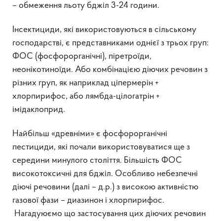
– обмеження льоту бджіл 3-24 години.
Інсектициди, які використовуються в сільському
господарстві, є представниками однієї з трьох груп:
ФОС (фосфорорганічні), піретроїди,
неонікотиноїди. Або комбінацією діючих речовин з
різних груп, як наприклад ціпермерін +
хлорпирифос, або лямбда-цілогатрін +
імідаклоприд.
Найбільш «древніми» є фосфорорганічні
пестициди, які почали використовуватися ще з
середини минулого століття. Більшість ФОС
високотоксичні для бджіл. Особливо небезпечні
діючі речовини (далі – д.р.) з високою активністю
газової фази – диазинон і хлорпирифос.
Нагадуюємо що застосування цих діючих речовин