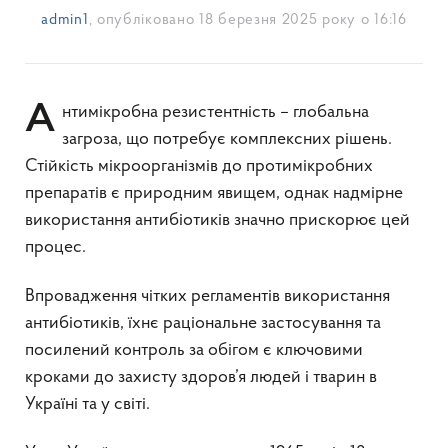
admin1
, опубліковано
18 березня 2025 року о 16:16
Антимікробна резистентність – глобальна
загроза, що потребує комплексних рішень.
Стійкість мікроорганізмів до протимікробних
препаратів є природним явищем, однак надмірне
використання антибіотиків значно прискорює цей
процес.
Впровадження чітких регламентів використання
антибіотиків, їхнє раціональне застосування та
посилений контроль за обігом є ключовими
кроками до захисту здоров’я людей і тварин в
Україні та у світі.