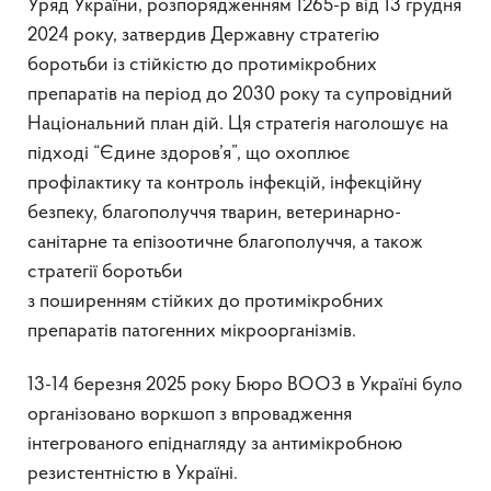
Уряд України, розпорядженням 1265-р від 13 грудня
2024 року, затвердив Державну стратегію
боротьби із стійкістю до протимікробних
препаратів на період до 2030 року та супровідний
Національний план дій. Ця стратегія наголошує на
підході “Єдине здоров’я”, що охоплює
профілактику та контроль інфекцій, інфекційну
безпеку, благополуччя тварин, ветеринарно-
санітарне та епізоотичне благополуччя, а також
стратегії боротьби
з поширенням стійких до протимікробних
препаратів патогенних мікроорганізмів.
13-14 березня 2025 року Бюро ВООЗ в Україні було
організовано воркшоп з впровадження
інтегрованого епіднагляду за антимікробною
резистентністю в Україні.