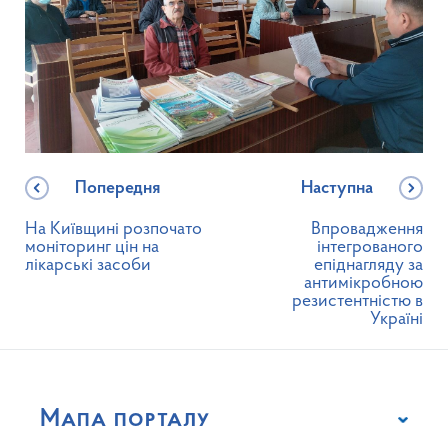
Попередня
Наступна
На Київщині розпочато
Впровадження
моніторинг цін на
інтегрованого
лікарські засоби
епіднагляду за
антимікробною
резистентністю в
Україні
Мапа порталу