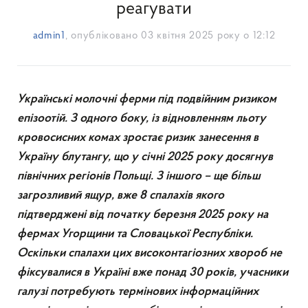
реагувати
admin1
, опубліковано
03 квітня 2025 року о 12:12
Українські молочні ферми під подвійним ризиком
епізоотій. З одного боку, із відновленням льоту
кровосисних комах зростає ризик занесення в
Україну блутангу, що у січні 2025 року досягнув
північних регіонів Польщі. З іншого – ще більш
загрозливий ящур, вже 8 спалахів якого
підтверджені від початку березня 2025 року на
фермах Угорщини та Словацької Республіки.
Оскільки спалахи цих високонтагіозних хвороб не
фіксувалися в Україні вже понад 30 років, учасники
галузі потребують термінових інформаційних