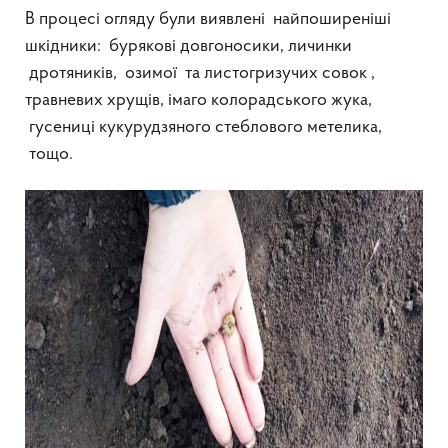
В процесі огляду були виявлені найпоширеніші
шкідники: бурякові довгоносики, личинки
дротяників, озимої та листогризучих совок ,
травневих хрущів, імаго колорадського жука,
гусениці кукурудзяного стеблового метелика,
тощо.