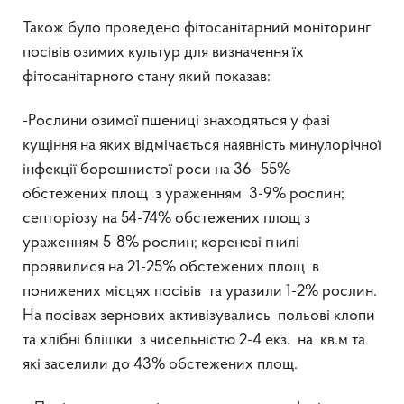
Також було проведено фітосанітарний моніторинг
посівів озимих культур для визначення їх
фітосанітарного стану який показав:
-Рослини озимої пшениці знаходяться у фазі
кущіння на яких відмічається наявність минулорічної
інфекції борошнистої роси на 36 -55%
обстежених площ з ураженням 3-9% рослин;
септоріозу на 54-74% обстежених площ з
ураженням 5-8% рослин; кореневі гнилі
проявилися на 21-25% обстежених площ в
понижених місцях посівів та уразили 1-2% рослин.
На посівах зернових активізувались польові клопи
та хлібні блішки з чисельністю 2-4 екз. на кв.м та
які заселили до 43% обстежених площ.