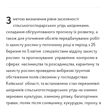
З метою визначення рівня заселеності
сільськогосподарських угідь шкідниками,
складання обґрунтованого прогнозу їх розвитку, а
також для уточнення обсягів передбачуваних робіт
із захисту рослин у поточному році в період з 25
березня по 5 квітня спеціалістами відділу захисту
рослин та прогнозування управління контролю в
сферах насінництва та розсадництва, карантину та
захисту рослин проведено вибіркові ґрунтові
обстеження полів сівозміни у господарствах
Київської області, та встановлено стан перезимівлі
шкідників сільськогосподарських угідь на озимих
зернових культурах, озимому ріпаку, багаторічних
травах, полях після соняшнику, кукурудзи, гороху, в