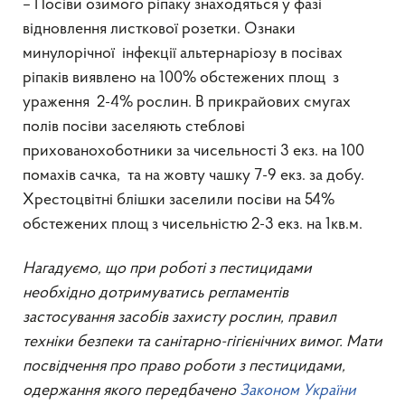
– Посіви озимого ріпаку знаходяться у фазі
відновлення листкової розетки. Ознаки
минулорічної інфекції альтернаріозу в посівах
ріпаків виявлено на 100% обстежених площ з
ураження 2-4% рослин. В прикрайових смугах
полів посіви заселяють стеблові
прихованохоботники за чисельності 3 екз. на 100
помахів сачка, та на жовту чашку 7-9 екз. за добу.
Хрестоцвітні блішки заселили посіви на 54%
обстежених площ з чисельністю 2-3 екз. на 1кв.м.
Нагадуємо, що при роботі з пестицидами
необхідно дотримуватись регламентів
застосування засобів захисту рослин, правил
техніки безпеки та санітарно-гігієнічних вимог. Мати
посвідчення про право роботи з пестицидами,
одержання якого передбачено
Законом України