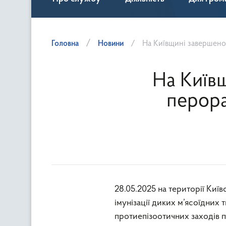
Головна
Новини
На Київщині завершено 
На Київ
перора
28.05.2025 на території Киї
імунізації диких м’ясоїдних
протиепізоотичних заходів 