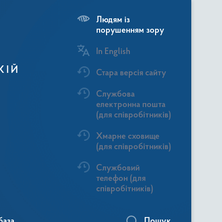
Людям із
порушенням зору
In English
КІЙ
Стара версія сайту
Службова
електронна пошта
(для співробітників)
Хмарне сховище
(для співробітників)
Службовий
телефон (для
співробітників)
база
Пошук