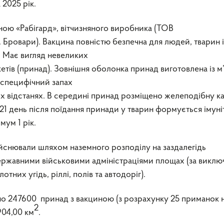
 2025 рік.
иною «Рабігард», вітчизняного виробника (ТОВ
овари). Вакцина повністю безпечна для людей, тварин і
 Має вигляд невеликих
тів (принад). Зовнішня оболонка принад виготовлена із м
 специфічний запах
их відстанях. В середині принад розміщено желеподібну к
 21 день після поїдання принади у тварин формується імуні
мум 1 рік.
снювали шляхом наземного розподілу на заздалегідь
ржавними військовими адміністраціями площах (за викл
тних угідь, ріллі, полів та автодоріг).
 247600 принад з вакциною (з розрахунку 25 приманок н
2
904,00 км
.