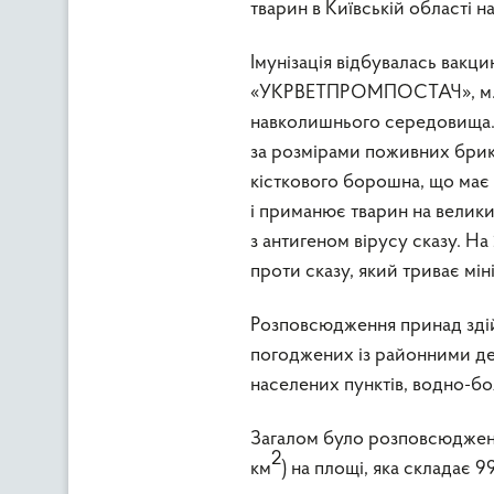
тварин в Київській області на
Імунізація відбувалась вакц
«УКРВЕТПРОМПОСТАЧ», м. Бр
навколишнього середовища.
за розмірами поживних брике
кісткового борошна, що має
і приманює тварин на велик
з антигеном вірусу сказу. На
проти сказу, який триває міні
Розповсюдження принад здій
погоджених із районними де
населених пунктів, водно-боло
Загалом було розповсюджено
2
км
) на площі, яка складає 9