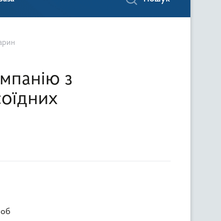
варин
мпанію з
соїдних
роб