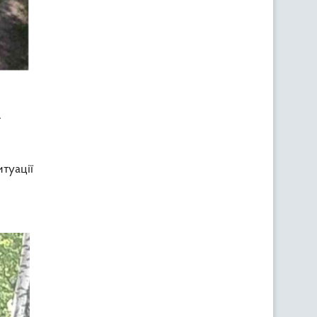
.
туації