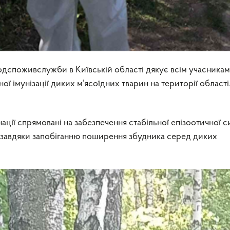
дспоживслужби в Київській області дякує всім учасникам
ної імунізації диких м’ясоїдних тварин на території області
ції спрямовані на забезпечення стабільної епізоотичної си
і завдяки запобіганню поширення збудника серед диких