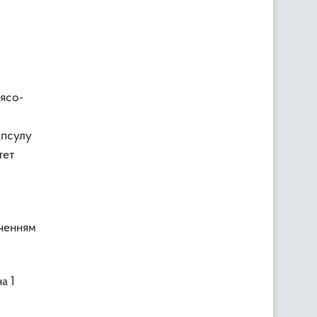
’ясо-
апсулу
тет
юченням
а 1