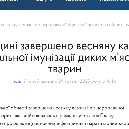
весняну кампанію з пероральної імунізації диких м’ясоїдних т
щині завершено весняну ка
льної імунізації диких м’я
тварин
admin1
, опубліковано
29 травня 2025 року о 16:16
вської області завершено весняну кампанію з пероральної
 тварин, яка здійснювалась в рамках виконання Плану
по профілактиці основних інфекційних і паразитарних хво