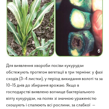
Для виявлення хвороби посіви кукурудзи
обстежують протягом вегетації в три терміни: у фазі
сходів (3–4 листки), у період викидання волоті та за
10–15 днів до збирання врожаю. Якщо в
господарстві виявлено вогнище бактеріального
вілту кукурудзи, на полях зі значною ураженістю
скошують і спалюють всі рослини, за слабкої —