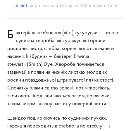
admin1
, опубліковано
13 червня 2025 року о 15:15
Бактеріальне в’янення (вілт) кукурудзи — типово
судинна хвороба, яка уражує всі органи
рослини: листя, стебла, корені, волоті, качани й
насіння. Її збудник — бактерія Erwinia
stewartii (Smith) Dye. Хвороба починається
зазвичай з появи на нижніх листках молодих
рослин повздовжньої штрихуватої плямистості.
Спочатку плями світло-зелені, потім жовтіють,
засихають, іноді зливаються разом, вражаючи,
таким чином, значну частину поверхні листя.
Швидко поширюючись по судинних пучках,
інфекція переходить в стебло, а по стеблу — з