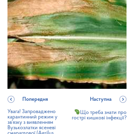
Попередня
Наступна
Увага! Запроваджено
Що треба знати про
карантинний режим у
гострі кишкові інфекції?
зв’язку з виявленням
Вузькозлатки ясеневі
смарагдової (Agrilus