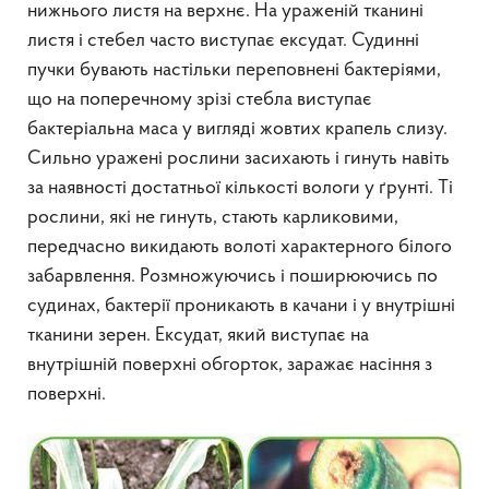
нижнього листя на верхнє. На ураженій тканині
листя і стебел часто виступає ексудат. Судинні
пучки бувають настільки переповнені бактеріями,
що на поперечному зрізі стебла виступає
бактеріальна маса у вигляді жовтих крапель слизу.
Сильно уражені рослини засихають і гинуть навіть
за наявності достатньої кількості вологи у ґрунті. Ті
рослини, які не гинуть, стають карликовими,
передчасно викидають волоті характерного білого
забарвлення. Розмножуючись і поширюючись по
судинах, бактерії проникають в качани і у внутрішні
тканини зерен. Ексудат, який виступає на
внутрішній поверхні обгорток, заражає насіння з
поверхні.