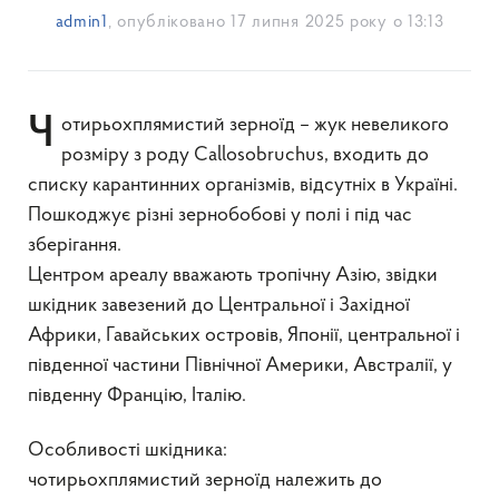
admin1
, опубліковано
17 липня 2025 року о 13:13
Чотирьохплямистий зерноїд – жук невеликого
розміру з роду Callosobruchus, входить до
списку карантинних організмів, відсутніх в Україні.
Пошкоджує різні зернобобові у полі і під час
зберігання.
Центром ареалу вважають тропічну Азію, звідки
шкідник завезений до Центральної і Західної
Африки, Гавайських островів, Японії, центральної і
південної частини Північної Америки, Австралії, у
південну Францію, Італію.
Особливості шкідника:
чотирьохплямистий зерноїд належить до