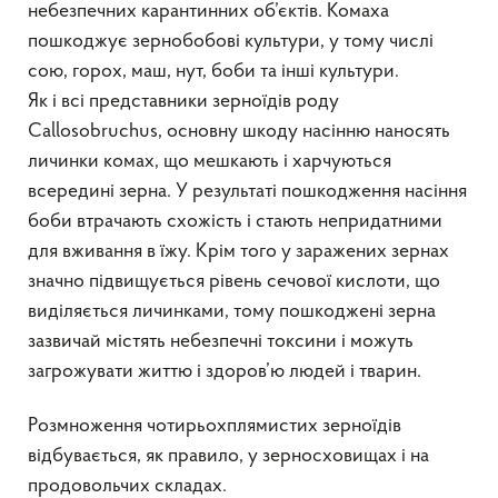
небезпечних карантинних об’єктів. Комаха
пошкоджує зернобобові культури, у тому числі
сою, горох, маш, нут, боби та інші культури.
Як і всі представники зерноїдів роду
Callosobruchus, основну шкоду насінню наносять
личинки комах, що мешкають і харчуються
всередині зерна. У результаті пошкодження насіння
боби втрачають схожість і стають непридатними
для вживання в їжу. Крім того у заражених зернах
значно підвищується рівень сечової кислоти, що
виділяється личинками, тому пошкоджені зерна
зазвичай містять небезпечні токсини і можуть
загрожувати життю і здоров’ю людей і тварин.
Розмноження чотирьохплямистих зерноїдів
відбувається, як правило, у зерносховищах і на
продовольчих складах.