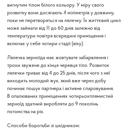
вигнутим тілом білого кольору. У міру свого
розвитку вони досягають 4 міліметрів у довжину,
поки не перетворяться на лялечку. Їх життєвий цикл
може займати від 11 до 60 днів залежно від
температури повітря всередині приміщення і
включає у себе чотири стадії (віку).
Лялечка зерноїда має жовтувате забарвлення і
трохи звужене до кінця черевця тіло. Розвиток
лялечки триває від 4 до 25 днів, після чого з неї
виходить молодий жук, який вже через добу
починає пошук партнера і активне спаровування.
В опалюваних приміщеннях чотирьохплямистий
зерноїд здатний виробляти до 9 поколінь
потомства на рік.
Способи боротьби зі шкідником: