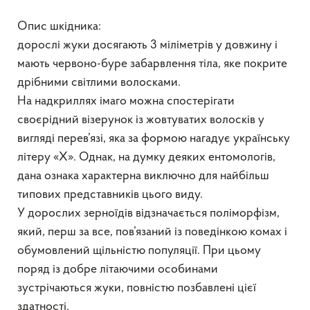
Опис шкідника:
дорослі жуки досягають 3 міліметрів у довжину і
мають червоно-буре забарвлення тіла, яке покрите
дрібними світлими волосками.
На надкриллях імаго можна спостерігати
своєрідний візерунок із жовтуватих волосків у
вигляді перев’язі, яка за формою нагадує українську
літеру «Х». Однак, на думку деяких ентомологів,
дана ознака характерна виключно для найбільш
типових представників цього виду.
У дорослих зерноїдів відзначається поліморфізм,
який, перш за все, пов’язаний із поведінкою комах і
обумовлений щільністю популяції. При цьому
поряд із добре літаючими особинами
зустрічаються жуки, повністю позбавлені цієї
здатності.