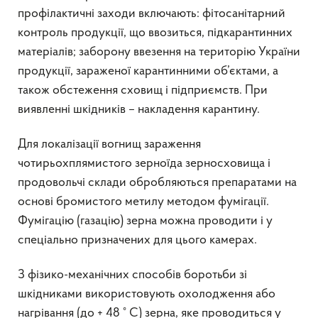
профілактичні заходи включають: фітосанітарний
контроль продукції, що ввозиться, підкарантинних
матеріалів; заборону ввезення на територію України
продукції, зараженої карантинними об’єктами, а
також обстеження сховищ і підприємств. При
виявленні шкідників – накладення карантину.
Для локалізації вогнищ зараження
чотирьохплямистого зерноїда зерносховища і
продовольчі склади обробляються препаратами на
основі бромистого метилу методом фумігації.
Фумігацію (газацію) зерна можна проводити і у
спеціально призначених для цього камерах.
З фізико-механічних способів боротьби зі
шкідниками використовують охолодження або
нагрівання (до + 48 ° С) зерна, яке проводиться у